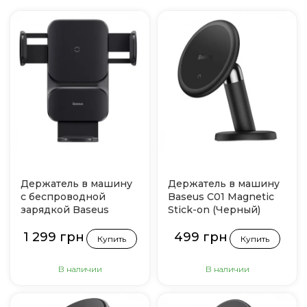
Держатель в машину
Держатель в машину
с беспроводной
Baseus C01 Magnetic
зарядкой Baseus
Stick-on (Черный)
Wisdom Auto
1 299 грн
499 грн
Alignment 15W
Купить
Купить
(Черный)
В наличии
В наличии