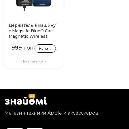
Держатель в машину
с Magsafe BlueO Car
Magnetic Wireless
Charger
999 грн
5W/7W/10W/15W(Max)
Купить
Черный
Нет в наличии
Магазин техники Apple и аксессуаров