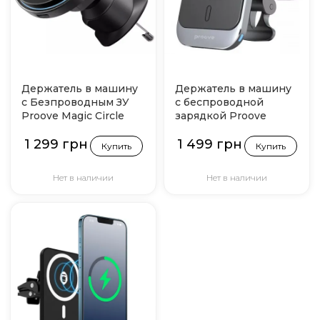
Держатель в машину
Держатель в машину
c Безпроводным ЗУ
с беспроводной
Proove Magic Circle
зарядкой Proove
Pro 15W (Чорний)
Square Magnetic Pro
1 299 грн
1 499 грн
15W (Metal Gray)
Купить
Купить
Нет в наличии
Нет в наличии