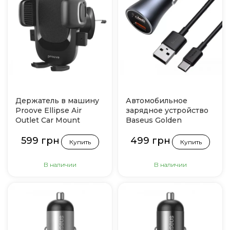
Держатель в машину
Автомобильное
Proove Ellipse Air
зарядное устройство
Outlet Car Mount
Baseus Golden
(Черный)
Contactor Pro 40W 2
599 грн
499 грн
USB + Cable Type-C 5A
Купить
Купить
1m (Dark gray)
В наличии
В наличии