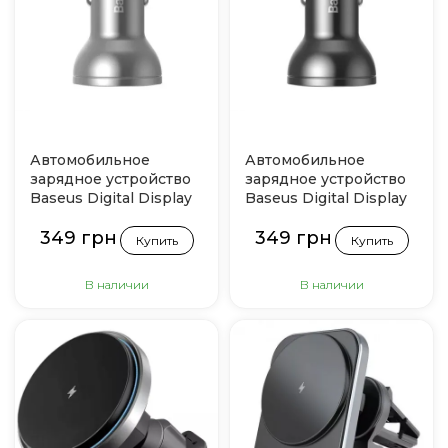
Автомобильное
Автомобильное
зарядное устройство
зарядное устройство
Baseus Digital Display
Baseus Digital Display
Dual USB 4.8A Car
Dual USB 4.8A Car
349 грн
349 грн
Charger 24W (Silver)
Charger 24W (Dark
Купить
Купить
gray)
В наличии
В наличии