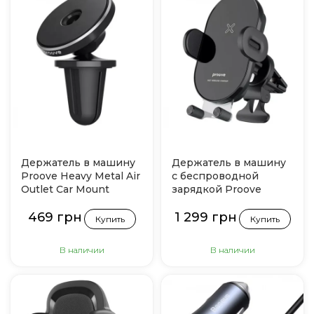
Держатель в машину
Держатель в машину
Proove Heavy Metal Air
с беспроводной
Outlet Car Mount
зарядкой Proove
(Черный)
Rounded Energy 15W
469 грн
1 299 грн
(Black)
Купить
Купить
В наличии
В наличии