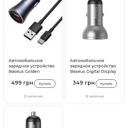
Автомобильное
Автомобильное
зарядное устройство
зарядное устройство
Baseus Golden
Baseus Digital Display
Contactor Pro 40W 2
Dual USB 4.8A Car
499 грн
349 грн
USB + Cable Type-C 5A
Charger 24W (Silver)
Купить
Купить
1m (Dark gray)
В наличии
В наличии