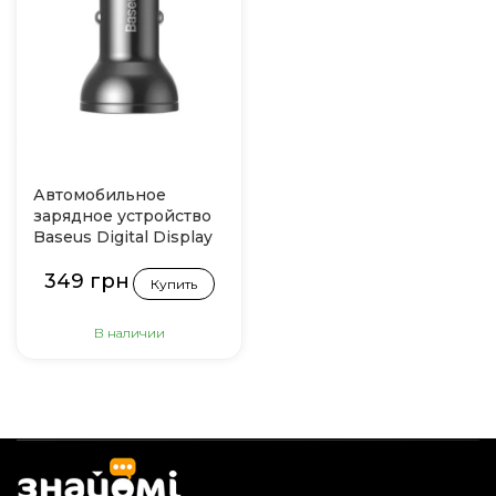
Автомобильное
зарядное устройство
Baseus Digital Display
Dual USB 4.8A Car
349 грн
Charger 24W (Dark
Купить
gray)
В наличии