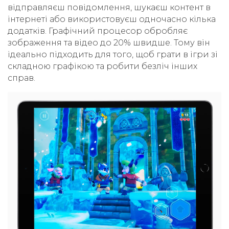
відправляєш повідомлення, шукаєш контент в
інтернеті або використовуєш одночасно кілька
додатків. Графічний процесор обробляє
зображення та відео до 20% швидше. Тому він
ідеально підходить для того, щоб грати в ігри зі
складною графікою та робити безліч інших
справ.