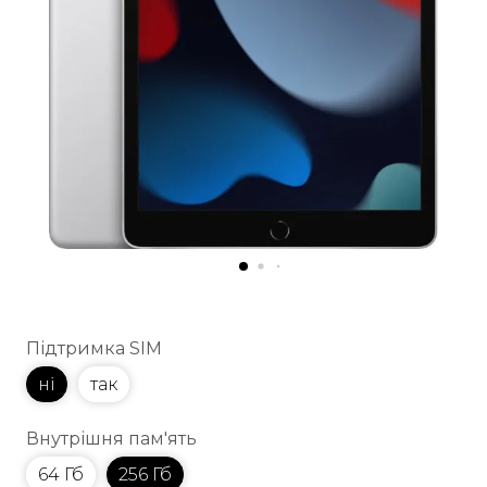
Підтримка SIM
ні
так
Внутрішня пам'ять
64 Гб
256 Гб