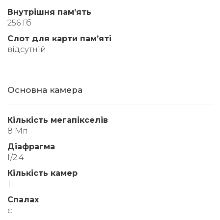
Внутрішня памʼять
256 Гб
Слот для карти памʼяті
відсутній
Основна камера
Кількість мегапікселів
8 Мп
Діафрагма
f/2.4
Кількість камер
1
Спалах
є