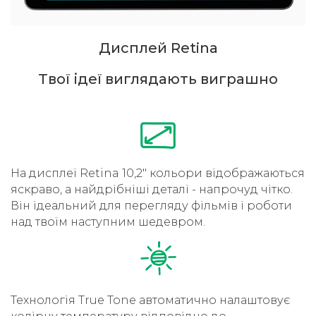
Дисплей Retina
Твої ідеї виглядають виграшно
На дисплеї Retina 10,2" кольори відображаються
яскраво, а найдрібніші деталі - напрочуд чітко.
Він ідеальний для перегляду фільмів і роботи
над твоїм наступним шедевром.
Технологія True Tone автоматично налаштовує