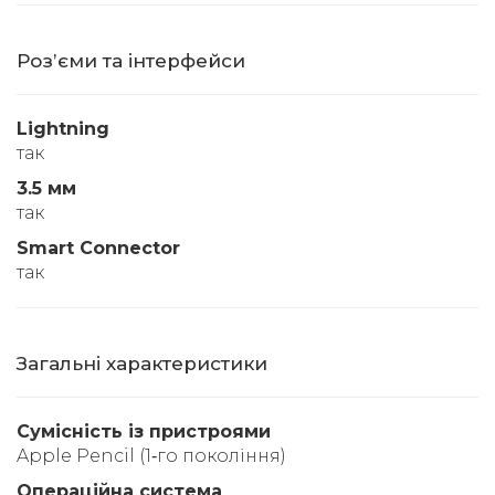
Розʼєми та інтерфейси
Lightning
так
3.5 мм
так
Smart Connector
так
Загальні характеристики
Сумісність із пристроями
Apple Pencil (1‑го покоління)
Операційна система