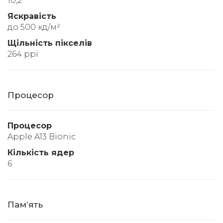
10,2"
Яскравість
до 500 кд/м²
Щільність пікселів
264 ppi
Процесор
Процесор
Apple A13 Bionic
Кількість ядер
6
Памʼять