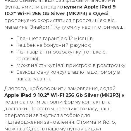
Якщо ознайомившись з фішками та новими
функціями, ти вирішив
купити Apple iPad 9
10.2" Wi-Fi 256 Gb Silver (MK2P3) в Одесі
,
пропонуємо скористатися пропозицією від
магазина "Знайомі". Купуючи у нас ти отримаєш:
Планшет з гарантією 12 місяців;
Кешбек на бонусний рахунок;
Різні варіанти розрахунку (готівкою,
карткою);
Можливість купівлі пристрою в розстрочку;
Безкоштовну консультацію та допомогу в
налаштуванні.
Для того, щоб оформити замовлення, додай
Apple iPad 9 10.2" Wi-Fi 256 Gb Silver (MK2P3)
в
кошик, а потім заповни форму контактів та
доставки. Протягом невеликого часу, наші
оператори звʼяжуться з тобою для
підтвердження замовлення. Отримати його,
можна в Одесі в нашому пункту видачі