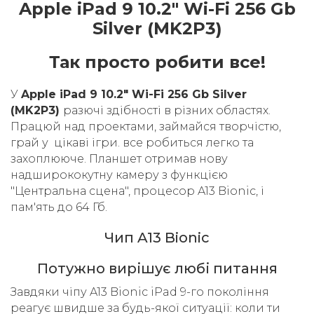
Apple iPad 9 10.2" Wi-Fi 256 Gb
Silver (MK2P3)
Так просто робити все!
У
Apple iPad 9 10.2" Wi-Fi 256 Gb Silver
(MK2P3)
разючі здібності в різних областях.
Працюй над проектами, займайся творчістю,
грай у цікаві ігри. все робиться легко та
захоплююче. Планшет отримав нову
надширококутну камеру з функцією
"Центральна сцена", процесор A13 Bionic, і
пам'ять до 64 Гб.
Чип A13 Bionic
Потужно вирішує любі питання
Завдяки чіпу A13 Bionic iPad 9-го покоління
реагує швидше за будь-якої ситуації: коли ти