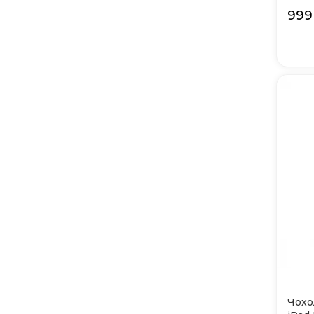
(Blac
999
Чохо