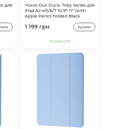
es для
Чохол Dux Ducis Toby Series для
iPad Air 4/5/6/7 10.9"-11" (with
Apple Pencil holder) Black
1 199 грн
пити
Купити
В наявності