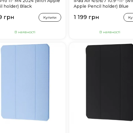
Pro 11" M4 2024 (with Apple
iPad Air 4/5/6/7 10.9"-11" (wi
l holder) Black
Apple Pencil holder) Blue
9 грн
1 199 грн
Купити
Ку
В наявності
В наявності