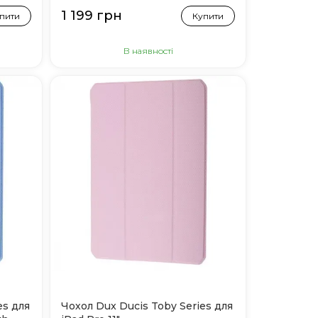
1 199 грн
пити
Купити
В наявності
es для
Чохол Dux Ducis Toby Series для