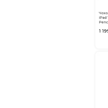
Чохо
iPad 
Penci
1 19