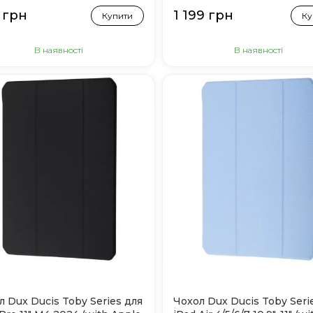
k)
 грн
1 199 грн
Купити
Ку
В наявності
В наявності
л Dux Ducis Toby Series для
Чохол Dux Ducis Toby Seri