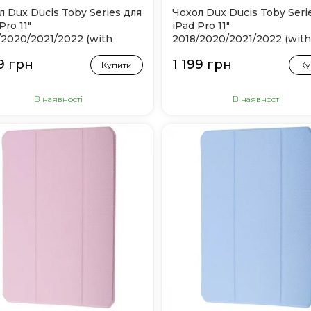
л Dux Ducis Toby Series для
Чохол Dux Ducis Toby Seri
Pro 11"
iPad Pro 11"
/2020/2021/2022 (with
2018/2020/2021/2022 (with
 Pencil holder) Blue
Apple Pencil holder) Black
9 грн
1 199 грн
Купити
Ку
В наявності
В наявності