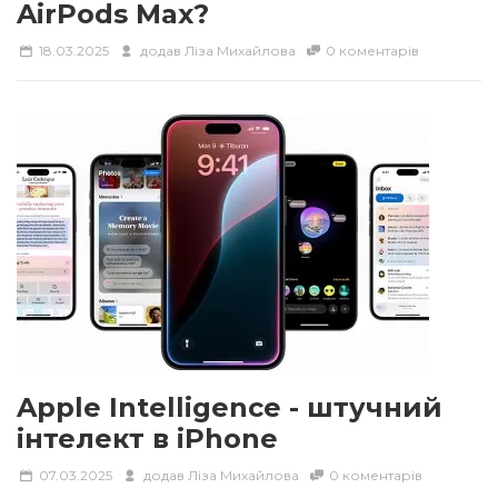
AirPods Max?
18.03.2025
додав
Ліза Михайлова
0 коментарів
Apple Intelligence - штучний
інтелект в iPhone
07.03.2025
додав
Ліза Михайлова
0 коментарів