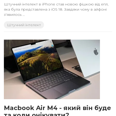
Штучний інтелект в iPhone став новою фішкою від епл,
яка була представлена з iOS 18. Завдяки чому в айфоні
зʼявилось ...
Macbook Air M4 - який він буде
та коли очікувати?