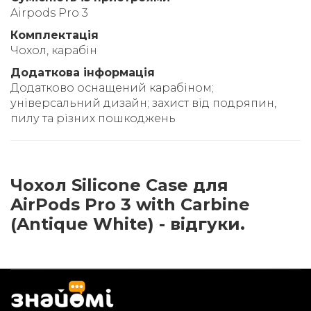
Airpods Pro 3
Комплектація
Чохол, карабін
Додаткова інформація
Додатково оснащений карабіном;
універсальний дизайн; захист від подряпин,
пилу та різних пошкоджень
Чохол Silicone Case для
AirPods Pro 3 with Carbine
(Antique White) - відгуки.