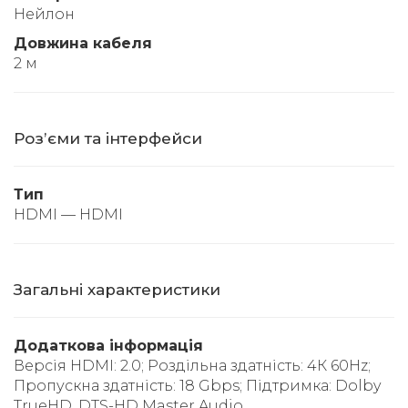
Нейлон
Довжина кабеля
2 м
Розʼєми та інтерфейси
Тип
HDMI — HDMI
Загальні характеристики
Додаткова інформація
Версія HDMI: 2.0; Роздільна здатність: 4К 60Hz;
Пропускна здатність: 18 Gbps; Підтримка: Dolby
TrueHD, DTS-HD Master Audio.