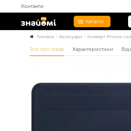
Контакти
Каталог
Головна
Аксесуари
Конверт Proove Leath
Все про товар
Характеристики
Від