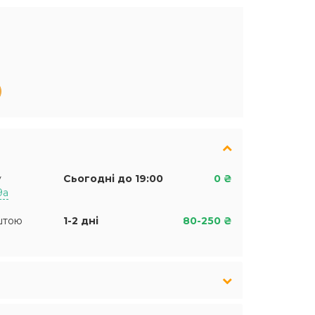
у
Сьогодні до 19:00
0 ₴
9а
штою
1-2 дні
80-250 ₴