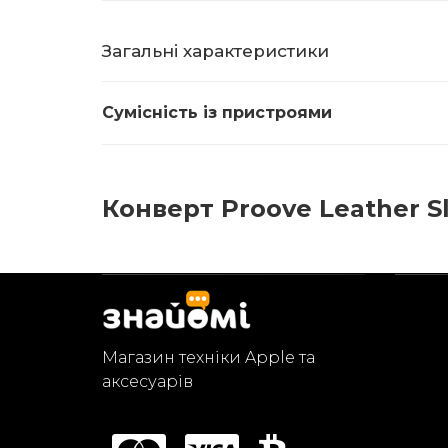
Загальні характеристики
Сумісність із пристроями
Конверт Proove Leather Sle
Магазин техніки Apple та
аксесуарів