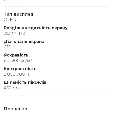
Тип дисплея
OLED
Роздільна здатність екрану
2532 × 1170
Діагональ екрана
6.1"
Яскравість
до 1200 кд/м²
Контрастність
2 000 000 : 1
Щільність пікселів
460 ppi
Процесор