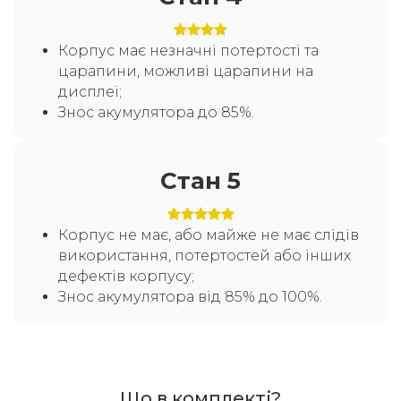
Корпус має незначні потертості та
царапини, можливі царапини на
дисплеї;
Знос акумулятора до 85%.
Стан 5
Корпус не має, або майже не має слідів
використання, потертостей або інших
дефектів корпусу;
Знос акумулятора від 85% до 100%.
Що в комплекті?