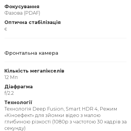
Фокусування
Фазова (PDAF)
Оптична стабілізація
є
Фронтальна камера
Кількість мегапікселів
12 Мп
Діафрагма
f/2.2
Технології
Технологія Deep Fusion, Smart HDR 4, Режим
«Кіноефект» для зйомки відео з малою
глибиною різкості (1080p з частотою 30 кадрів за
секунду)