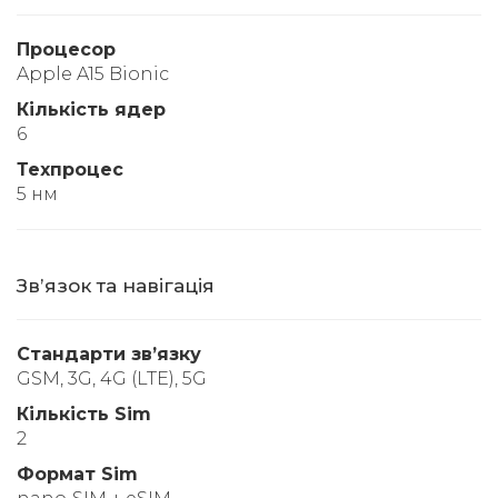
Процесор
Apple A15 Bionic
Кількість ядер
6
Техпроцес
5 нм
Звʼязок та навігація
Стандарти звʼязку
GSM, 3G, 4G (LTE), 5G
Кількість Sim
2
Формат Sim