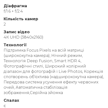
Діафрагма
f/1.6 + f/2.4
Кількість камер
2
Запис відео
4К UHD (3840x2160)
Технології
Підтримка Focus Pixels на всій матриці
(ширококутна камера), Нічний режим,
Технологія Deep Fusion, Smart HDR 4,
Фотографічні стилі, Широкий колірний
діапазон для фотографій і Live Photos, Корекція
спотворень об'єктива (надширококутна камера),
Передова система усунення ефекту червоних
очей, Автоматична стабілізація
зображення,Серійна зйомка
Спалах
є