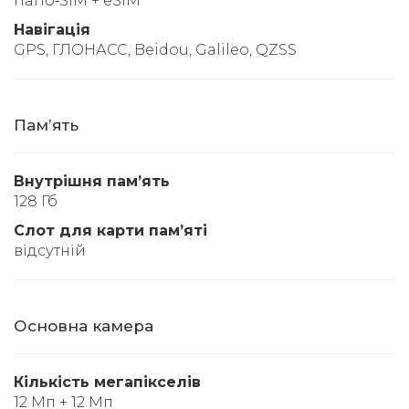
nano‑SIM + eSIM
Навігація
GPS, ГЛОНАСС, Beidou, Galileo, QZSS
Памʼять
Внутрішня памʼять
128 Гб
Слот для карти памʼяті
відсутній
Основна камера
Кількість мегапікселів
12 Мп + 12 Мп