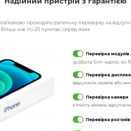
Надійний пристрій з гарантією
бовʼязково проходять ретельну перевірку на відсутні
ільш ніж по 20 пунктах, серед яких:
Перевірка модулів 
(робота Sim-карти, wi-fi
Перевірка дисплея
(відсутність засвітів або ви
Перевірка камери
(Чіткість зйомки, відсутніст
Перевірка розʼємів