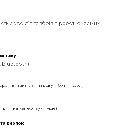
сть дефектів та збоїв в роботі окремих
звʼязку
, bluetooth)
горання, тактильний відгук, биті пікселі)
ь плям на камері, зум, інше)
 та кнопок