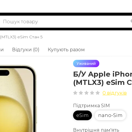
 (MTLX3) eSim Стан 5
ки
Відгуки (0)
Купують разом
Уживаний
Б/У Apple iPhon
(MTLX3) eSim С
0 відгуків
Підтримка SIM
eSim
nano-Sim
Внутрішня пам'ять