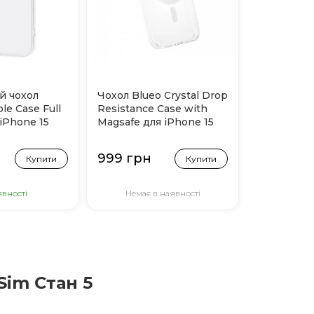
й чохол
Чохол Blueo Crystal Drop
le Case Full
Resistance Case with
iPhone 15
Magsafe для iPhone 15
(Прозорий)
999 грн
Купити
Купити
явності
Немає в наявності
Sim Стан 5