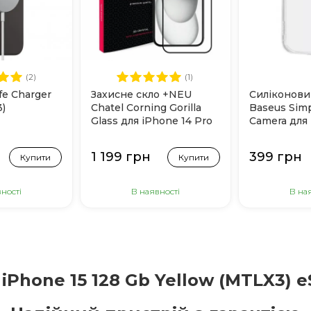
(2)
(1)
fe Charger
Захисне скло +NEU
Силіконови
)
Chatel Corning Gorilla
Baseus Simp
Glass для iPhone 14 Pro
Camera для 
(Black)
(Прозорий)
1 199 грн
399 грн
Купити
Купити
ності
В наявності
В на
 iPhone 15 128 Gb Yellow (MTLX3) e