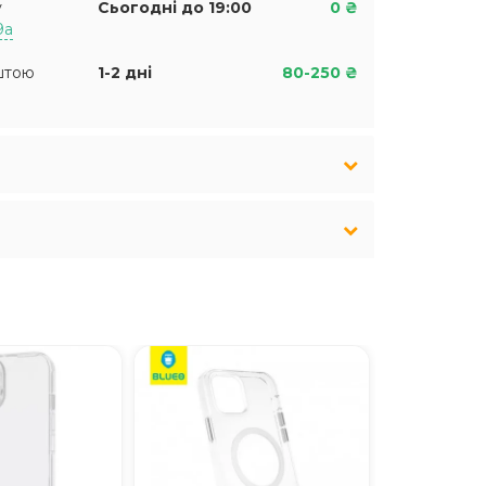
у
Сьогодні до 19:00
0 ₴
9а
штою
1-2 дні
80-250 ₴