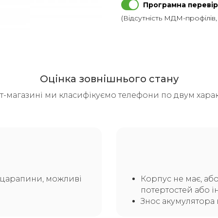
Програмна перевір
(Відсутність МДМ-профілів
Оцінка зовнішнього стану
т-магазині ми класифікуємо телефони по двум харак
а царапини, можливі
Корпус не має, аб
потертостей або і
Знос акумулятора 