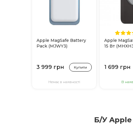
Apple MagSafe Battery
Apple MagSa
Pack (MJWY3)
15 Вт (MHXH3
3 999 грн
1 699 грн
Купити
Немає в наявності
В наяв
Б/У Apple