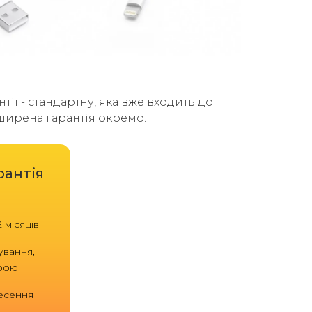
тії - стандартну, яка вже входить до
зширена гарантія окремо.
рантія
 місяців
ування,
трою
есення