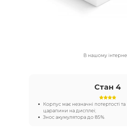
В нашому інтерне
Стан 4
Корпус має незначні потертості т
царапини на дисплеї;
Знос акумулятора до 85%.