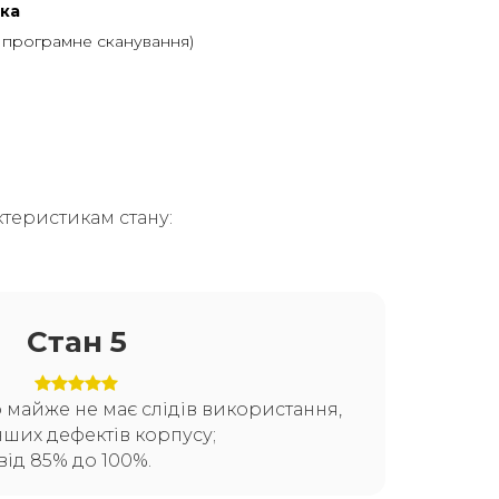
ка
, програмне сканування)
теристикам стану:
Стан 5
о майже не має слідів використання,
нших дефектів корпусу;
від 85% до 100%.