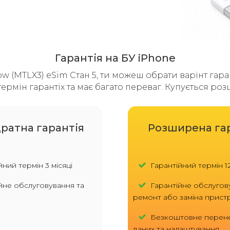
Гарантія на БУ iPhone
ow (MTLX3) eSim Стан 5, ти можеш обрати варінт гаран
ермін гарантіх та має багато переваг. Купується ро
ратна гарантія
Розширена га
ний термін 3 місяці
Гарантійний термін 12
йне обслуговування та
Гарантійне обслугов
ремонт або заміна прис
Безкоштовне перен
даних та налаштування