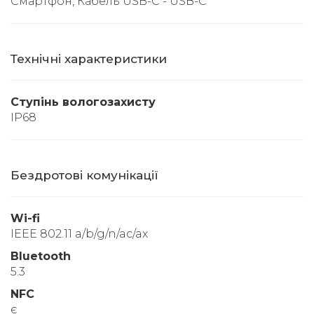
Смартфон, Кабель USB-C - USB-C
Технічні характеристики
Ступінь вологозахисту
IP68
Бездротові комунікації
Wi-fi
IEEE 802.11 a/b/g/n/ac/ax
Bluetooth
5.3
NFC
є