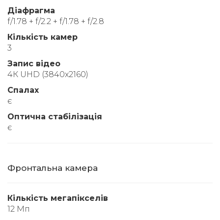
Діафрагма
f/1.78 + f/2.2 + f/1.78 + f/2.8
Кількість камер
3
Запис відео
4К UHD (3840x2160)
Спалах
є
Оптична стабілізація
є
Фронтальна камера
Кількість мегапікселів
12 Мп