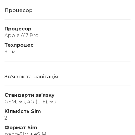
Процесор
Процесор
Apple A17 Pro
Техпроцес
3 нм
Звʼязок та навігація
Стандарти звʼязку
GSM, 3G, 4G (LTE), 5G
Кількість Sim
2
Формат Sim
nano‑SIM + eSIM