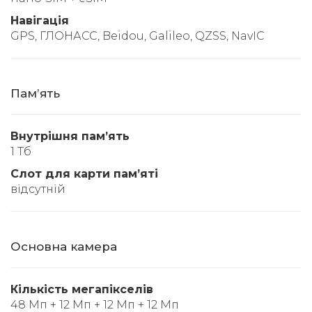
Навігація
GPS, ГЛОНАСС, Beidou, Galileo, QZSS, NavIC
Памʼять
Внутрішня памʼять
1 Тб
Слот для карти памʼяті
відсутній
Основна камера
Кількість мегапікселів
48 Мп + 12 Мп + 12 Мп + 12 Мп