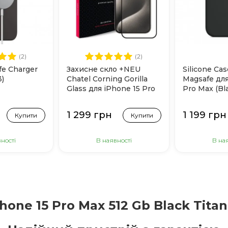
(2)
(2)
fe Charger
Захисне скло +NEU
Silicone Cas
)
Chatel Corning Gorilla
Magsafe для
Glass для iPhone 15 Pro
Pro Max (Bl
Max (Black)
1 299 грн
1 199 грн
Купити
Купити
ності
В наявності
В на
Phone 15 Pro Max 512 Gb Black Tita