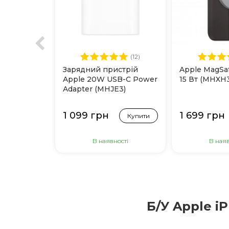
(12)
Зарядний пристрій
Apple MagSa
Apple 20W USB-C Power
15 Вт (MHXH3
Adapter (MHJE3)
1 099 грн
1 699 грн
Купити
В наявності
В наяв
Б/У Apple i