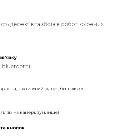
сть дефектів та збоїв в роботі окремих
звʼязку
, bluetooth)
горання, тактильний відгук, биті пікселі)
ь плям на камері, зум, інше)
 та кнопок