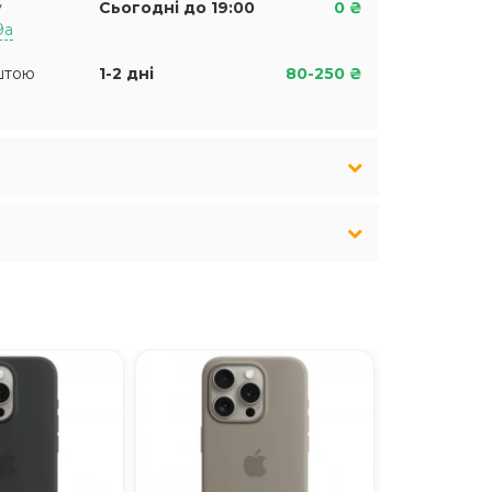
у
Сьогодні до 19:00
0 ₴
9а
штою
1-2 дні
80-250 ₴