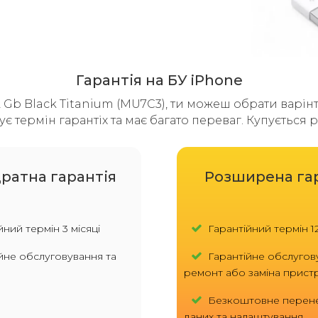
Гарантія на БУ iPhone
 Gb Black Titanium (MU7C3), ти можеш обрати варінт 
є термін гарантіх та має багато переваг. Купується
ратна гарантія
Розширена га
ний термін 3 місяці
Гарантійний термін 12
йне обслуговування та
Гарантійне обслугов
ремонт або заміна прис
Безкоштовне перен
даних та налаштування