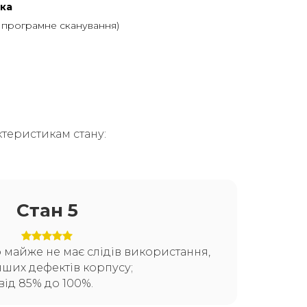
ка
, програмне сканування)
теристикам стану:
Стан 5
о майже не має слідів використання,
нших дефектів корпусу;
від 85% до 100%.