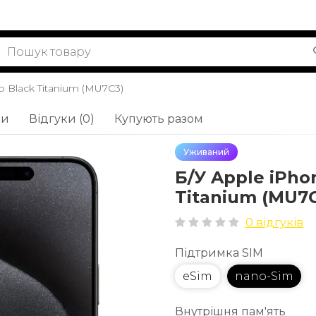
b Black Titanium (MU7C3)
ки
Відгуки (0)
Купують разом
Уживаний
Б/У Apple iPho
Titanium (MU7
0 відгуків
Підтримка SIM
eSim
nano-Sim
Внутрішня пам'ять