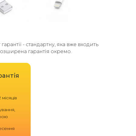
гарантії - стандартну, яка вже входить
 розширена гарантія окремо.
рантія
 місяців
ування,
трою
есення