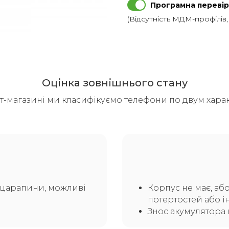
Програмна перевір
(Відсутність МДМ-профілів
Оцінка зовнішнього стану
т-магазині ми класифікуємо телефони по двум харак
а царапини, можливі
Корпус не має, аб
потертостей або і
Знос акумулятора 