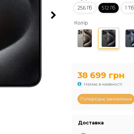
256 Гб
512 Гб
1 Тб
Колір
38 699 грн
Немає в наявності
Доставка