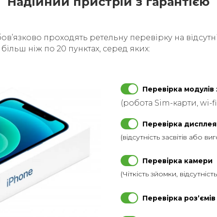
Надійний пристрій з гарантією
бовʼязково проходять ретельну перевірку на відсутні
ільш ніж по 20 пунктах, серед яких:
Перевірка модулів 
(робота Sim-карти, wi-fi
Перевірка дисплея
(відсутність засвітів або ви
Перевірка камери
(Чіткість зйомки, відсутніст
Перевірка розʼємів