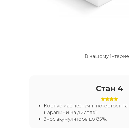
В нашому інтерне
Стан 4
Корпус має незначні потертості т
царапини на дисплеї;
Знос акумулятора до 85%.