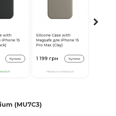
e with
Silicone Case with
Silicone C
 iPhone 15
Magsafe для iPhone 15
Magsafe дл
ack)
Pro Max (Clay)
Pro Max (L
1 199 грн
1 199 гр
Купити
Купити
явності
Немає в наявності
Немає 
nium (MU7C3)