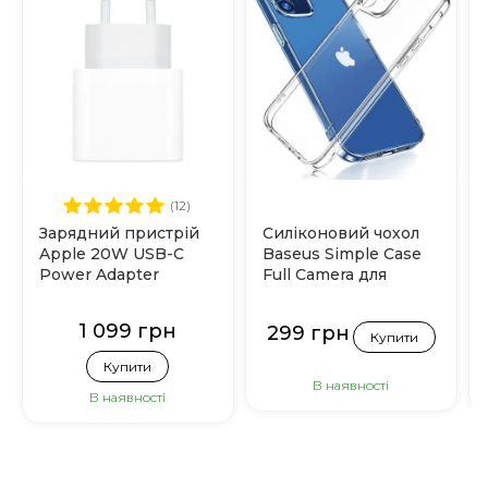
(12)
Зарядний пристрій
Силіконовий чохол
Apple 20W USB-C
Baseus Simple Case
Power Adapter
Full Camera для
(MHJE3)
iPhone 12
(Прозорий)
1 099 грн
299 грн
Купити
Купити
В наявності
В наявності