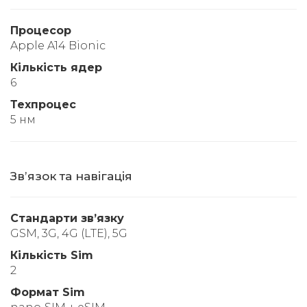
Процесор
Apple A14 Bionic
Кількість ядер
6
Техпроцес
5 нм
Звʼязок та навігація
Стандарти звʼязку
GSM, 3G, 4G (LTE), 5G
Кількість Sim
2
Формат Sim