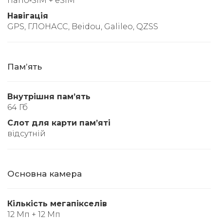
nano‑SIM + eSIM
Навігація
GPS, ГЛОНАСС, Beidou, Galileo, QZSS
Памʼять
Внутрішня памʼять
64 Гб
Слот для карти памʼяті
відсутній
Основна камера
Кількість мегапікселів
12 Мп + 12 Мп