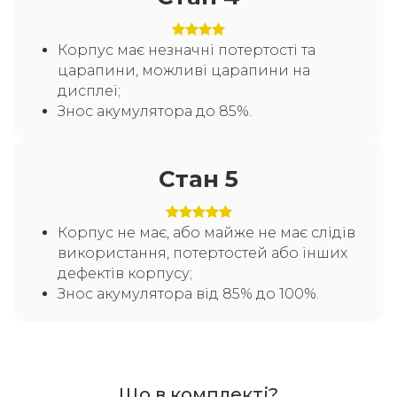
Корпус має незначні потертості та
царапини, можливі царапини на
дисплеї;
Знос акумулятора до 85%.
Стан 5
Корпус не має, або майже не має слідів
використання, потертостей або інших
дефектів корпусу;
Знос акумулятора від 85% до 100%.
Що в комплекті?