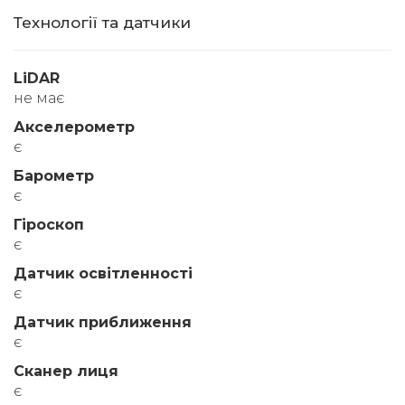
Технології та датчики
LiDAR
не має
Акселерометр
є
Барометр
є
Гіроскоп
є
Датчик освітленності
є
Датчик приближення
є
Сканер лиця
є