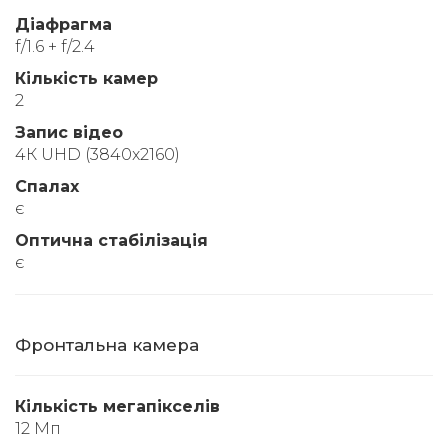
Діафрагма
f/1.6 + f/2.4
Кількість камер
2
Запис відео
4К UHD (3840x2160)
Спалах
є
Оптична стабілізація
є
Фронтальна камера
Кількість мегапікселів
12 Мп