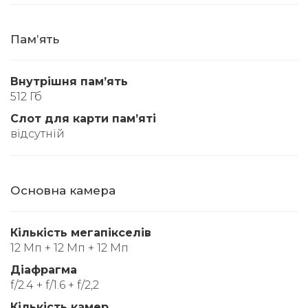
Памʼять
Внутрішня памʼять
512 Гб
Слот для карти памʼяті
відсутній
Основна камера
Кількість мегапікселів
12 Мп + 12 Мп + 12 Мп
Діафрагма
f/2.4 + f/1.6 + f/2,2
Кількість камер