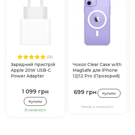
(12)
Зарядний пристрій
Чохол Clear Case with
Apple 20W USB-C
MagSafe для iPhone
Power Adapter
12|12 Pro (Прозорий)
(MHJE3)
1 099 грн
699 грн
Купити
Купити
Немає в наявності
В наявності