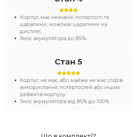
Корпус має незначні потертості та
царапини, можливі царапини на
дисплеї;
Знос акумулятора до 85%.
Стан 5
Корпус не має, або майже не має слідів
використання, потертостей або інших
дефектів корпусу;
Знос акумулятора від 85% до 100%.
Що в комплекті?