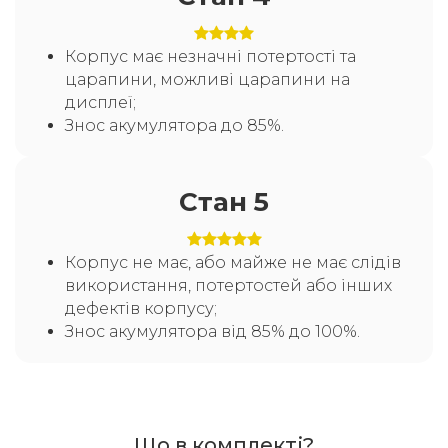
Корпус має незначні потертості та
царапини, можливі царапини на
дисплеї;
Знос акумулятора до 85%.
Стан 5
Корпус не має, або майже не має слідів
використання, потертостей або інших
дефектів корпусу;
Знос акумулятора від 85% до 100%.
Що в комплекті?