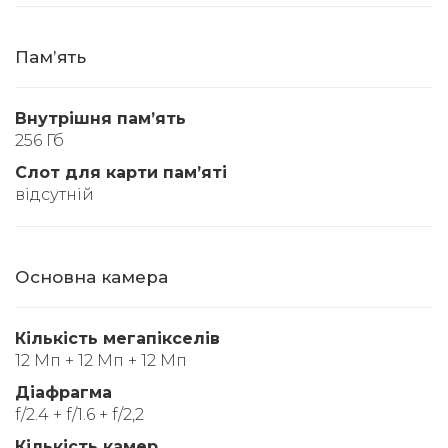
Памʼять
Внутрішня памʼять
256 Гб
Слот для карти памʼяті
відсутній
Основна камера
Кількість мегапікселів
12 Мп + 12 Мп + 12 Мп
Діафрагма
f/2.4 + f/1.6 + f/2,2
Кількість камер