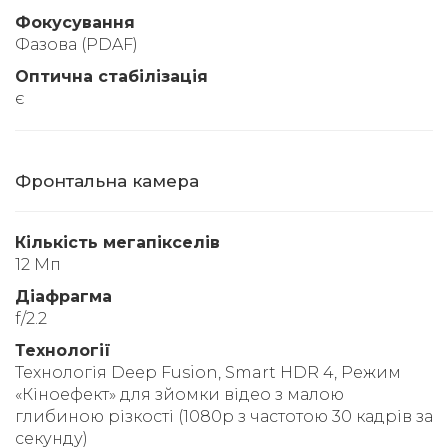
Фокусування
Фазова (PDAF)
Оптична стабілізація
є
Фронтальна камера
Кількість мегапікселів
12 Мп
Діафрагма
f/2.2
Технології
Технологія Deep Fusion, Smart HDR 4, Режим
«Кіноефект» для зйомки відео з малою
глибиною різкості (1080p з частотою 30 кадрів за
секунду)