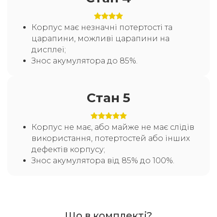
Корпус має незначні потертості та
царапини, можливі царапини на
дисплеї;
Знос акумулятора до 85%.
Стан 5
Корпус не має, або майже не має слідів
використання, потертостей або інших
дефектів корпусу;
Знос акумулятора від 85% до 100%.
Що в комплекті?