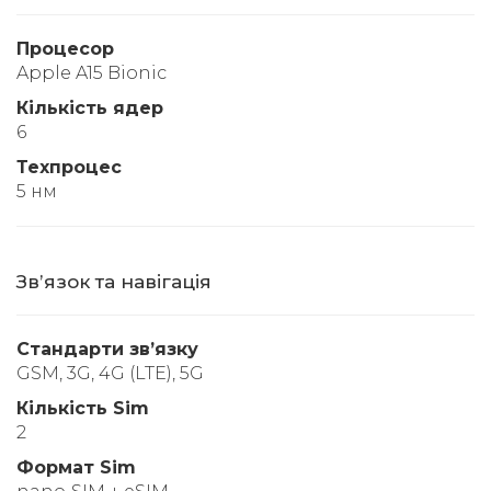
Процесор
Apple A15 Bionic
Кількість ядер
6
Техпроцес
5 нм
Звʼязок та навігація
Стандарти звʼязку
GSM, 3G, 4G (LTE), 5G
Кількість Sim
2
Формат Sim