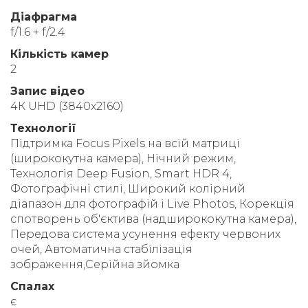
Діафрагма
f/1.6 + f/2.4
Кількість камер
2
Запис відео
4К UHD (3840x2160)
Технології
Підтримка Focus Pixels на всій матриці
(ширококутна камера), Нічний режим,
Технологія Deep Fusion, Smart HDR 4,
Фотографічні стилі, Широкий колірний
діапазон для фотографій і Live Photos, Корекція
спотворень об'єктива (надширококутна камера),
Передова система усунення ефекту червоних
очей, Автоматична стабілізація
зображення,Серійна зйомка
Спалах
є