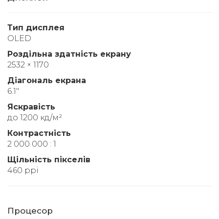
Тип дисплея
OLED
Роздільна здатність екрану
2532 × 1170
Діагональ екрана
6.1"
Яскравість
до 1200 кд/м²
Контрастність
2 000 000 : 1
Щільність пікселів
460 ppi
Процесор