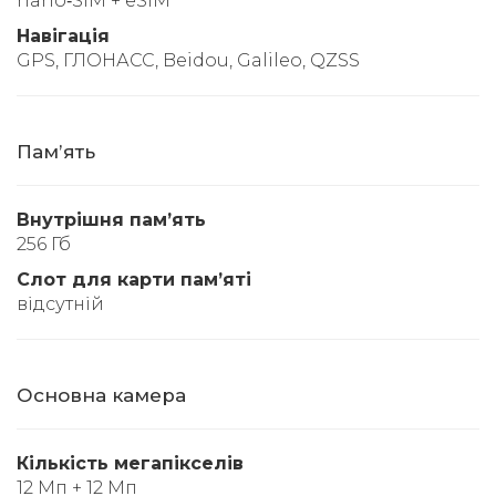
nano‑SIM + eSIM
Навігація
GPS, ГЛОНАСС, Beidou, Galileo, QZSS
Памʼять
Внутрішня памʼять
256 Гб
Слот для карти памʼяті
відсутній
Основна камера
Кількість мегапікселів
12 Мп + 12 Мп