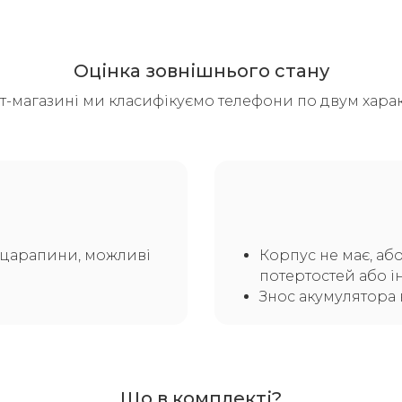
Оцінка зовнішнього стану
т-магазині ми класифікуємо телефони по двум харак
а царапини, можливі
Корпус не має, аб
потертостей або і
Знос акумулятора 
Що в комплекті?