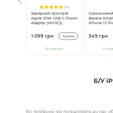
(12)
Зарядний пристрій
Силіконовий
Apple 20W USB-C Power
Baseus Simpl
Adapter (MHJE3)
iPhone 13 Pr
(Прозорий)
1 099 грн
349 грн
Купити
В наявності
В наяв
Б/У i
Всі телефони, які потрапляють до нас, о