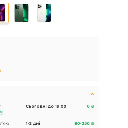
у
Сьогодні до 19:00
0 ₴
9а
штою
1-2 дні
80-250 ₴