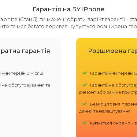
Гарантія на БУ iPhone
aphite (Стан 5), ти можеш обрати варінт гарантії - с
нтіх та має багато переваг. Купується розширена гар
ратна гарантія
Розширена га
ний термін 3 місяці
Гарантійний термін 12
йне обслуговування та
Гарантійне обслугов
ремонт або заміна прис
Безкоштовне перен
даних та налаштування
Купується окремо - ві