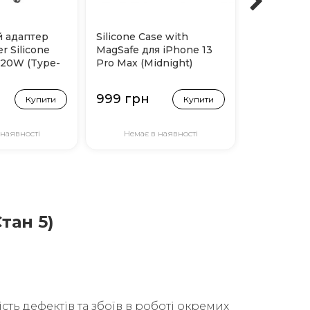
 адаптер
Silicone Case with
Захисне с
r Silicone
MagSafe для iPhone 13
Gorilla Ful
 20W (Type-
Pro Max (Midnight)
Anti-Static
Plus|13 Pro
999 грн
799 грн
Купити
Купити
 наявності
Немає в наявності
В н
тан 5)
сть дефектів та збоїв в роботі окремих