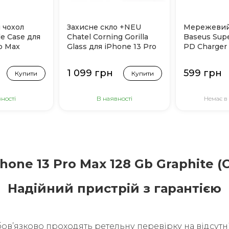
 чохол
Захисне скло +NEU
Мережевий
e Case для
Chatel Corning Gorilla
Baseus Supe
o Max
Glass для iPhone 13 Pro
PD Charger
Max|14 Plus (Black)
C) Білий
1 099 грн
599 грн
Купити
Купити
ності
В наявності
Немає в
Phone 13 Pro Max 128 Gb Graphite (С
Надійний пристрій з гарантією
бовʼязково проходять ретельну перевірку на відсутні