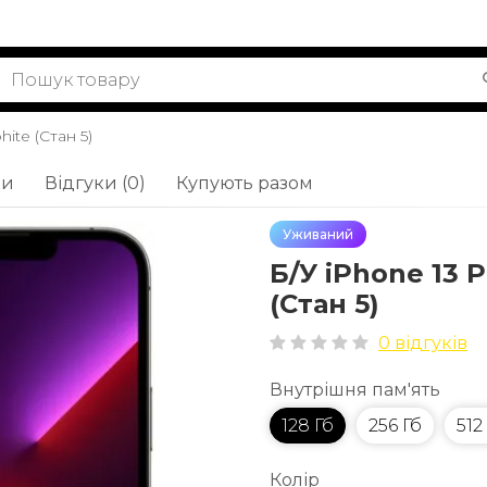
ite (Стан 5)
ки
Відгуки (0)
Купують разом
Уживаний
Б/У iPhone 13 
(Стан 5)
0 відгуків
Внутрішня пам'ять
128 Гб
256 Гб
512
Колір