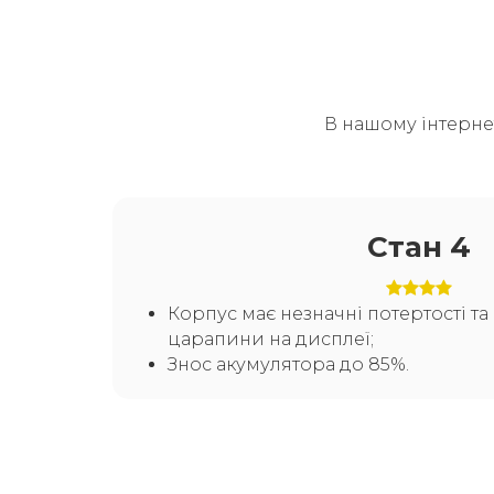
В нашому інтерне
Стан 4
Корпус має незначні потертості т
царапини на дисплеї;
Знос акумулятора до 85%.