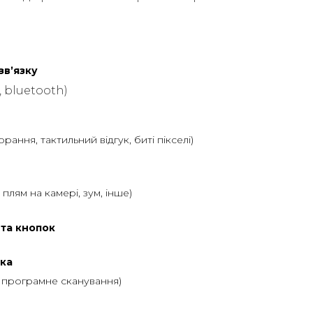
звʼязку
, bluetooth)
горання, тактильний відгук, биті пікселі)
ь плям на камері, зум, інше)
 та кнопок
ка
, програмне сканування)