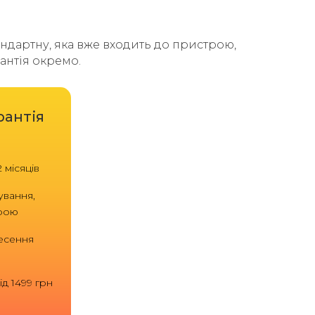
тандартну, яка вже входить до пристрою,
антія окремо.
рантія
 місяців
ування,
трою
есення
д 1499 грн