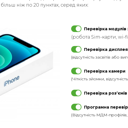
ільш ніж по 20 пунктах, серед яких:
Перевірка модулів 
(робота Sim-карти, wi-fi
Перевірка дисплея
(відсутність засвітів або ви
Перевірка камери
(Чіткість зйомки, відсутніст
Перевірка розʼємів
Програмна перевір
(Відсутність МДМ-профілів