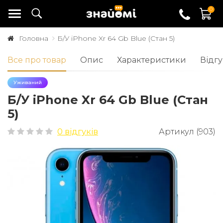
0
Головна
Б/У iPhone Xr 64 Gb Blue (Стан 5)
Все про товар
Опис
Характеристики
Відгу
Уживаний
Б/У iPhone Xr 64 Gb Blue (Стан
5)
0 відгуків
Артикул (903)