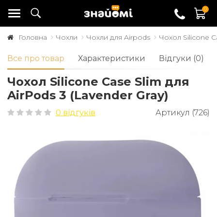
0
Головна
Чохли
Чохли для Airpods
Чохол Silicone C
Все про товар
Характеристики
Відгуки (0)
Чохол Silicone Case Slim для
AirPods 3 (Lavender Gray)
0 відгуків
Артикул (726)