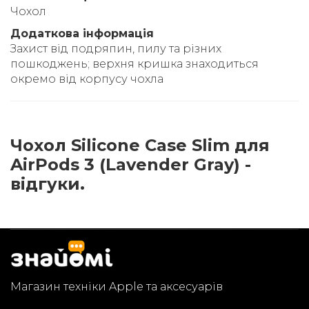
Чохол
Додаткова інформація
Захист від подряпин, пилу та різних
пошкоджень; верхня кришка знаходиться
окремо від корпусу чохла
Чохол Silicone Case Slim для
AirPods 3 (Lavender Gray) -
відгуки.
Магазин техніки Apple та аксесуарів