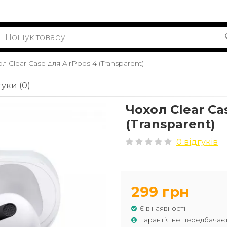
л Clear Case для AirPods 4 (Transparent)
гуки (0)
Чохол Clear Ca
(Transparent)
0 відгуків
299 грн
Є в наявності
Гарантія не передбачає