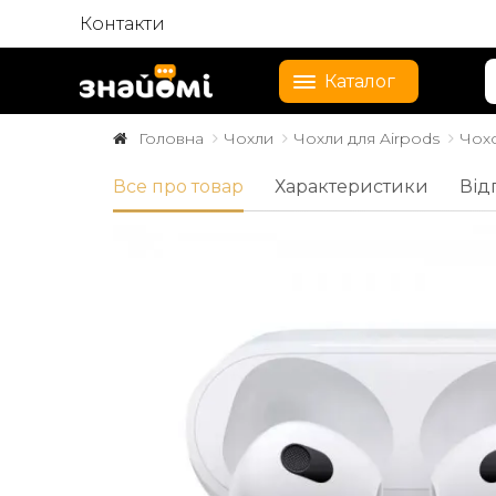
Контакти
Каталог
Головна
Чохли
Чохли для Airpods
Чохо
Все про товар
Характеристики
Від