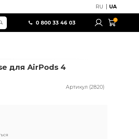
RU
UA
0
0 800 33 46 03
se для AirPods 4
Артикул (2820)
ться