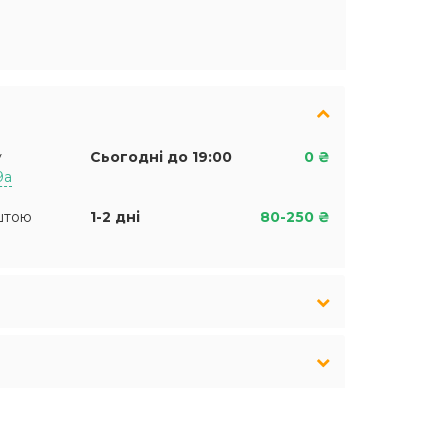
у
Сьогодні до 19:00
0 ₴
9а
штою
1-2 дні
80-250 ₴