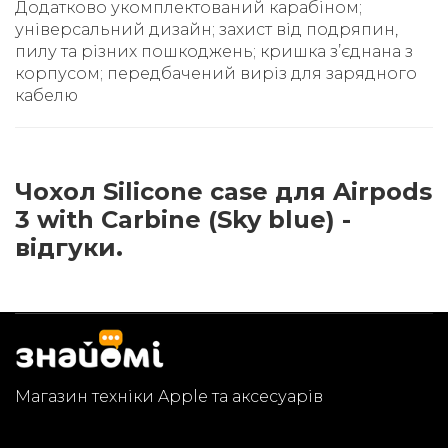
Додатково укомплектований карабіном;
універсальний дизайн; захист від подряпин,
пилу та різних пошкоджень; кришка з’єднана з
корпусом; передбачений виріз для зарядного
кабелю
Чохол Silicone case для Airpods
3 with Carbine (Sky blue) -
відгуки.
Магазин техніки Apple та аксесуарів