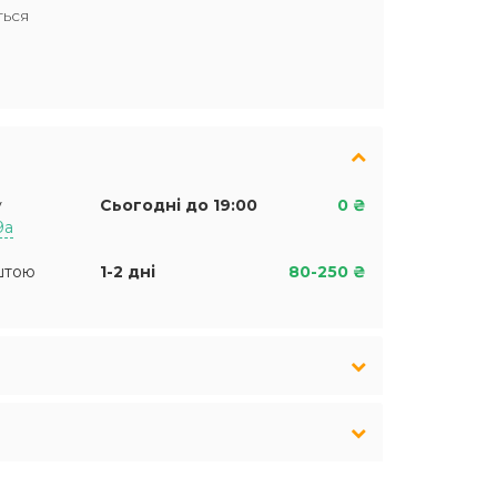
ться
у
Сьогодні до 19:00
0 ₴
9а
штою
1-2 дні
80-250 ₴