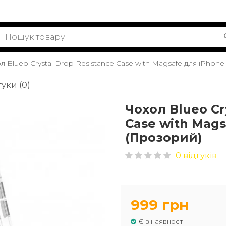
л Blueo Crystal Drop Resistance Case with Magsafe для iPhone
гуки (0)
Чохол Blueo Cr
Case with Mags
(Прозорий)
0 відгуків
999 грн
Є в наявності