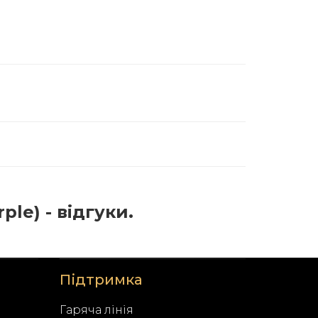
ple) - відгуки.
Підтримка
Гаряча лінія