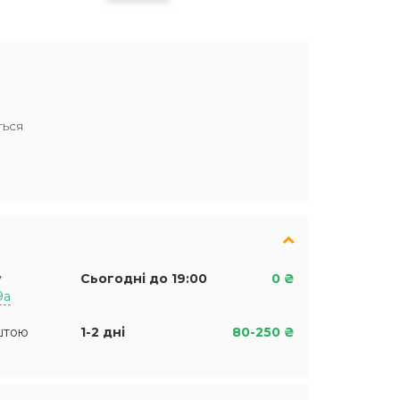
ться
у
Сьогодні до 19:00
0 ₴
9а
штою
1-2 дні
80-250 ₴