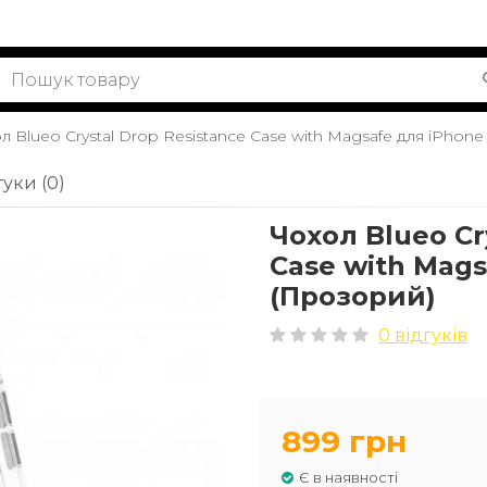
л Blueo Crystal Drop Resistance Case with Magsafe для iPhone
гуки (0)
Чохол Blueo Cr
Case with Mags
(Прозорий)
0 відгуків
899 грн
Є в наявності