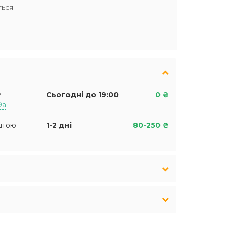
ться
у
Сьогодні до 19:00
0 ₴
9а
штою
1-2 дні
80-250 ₴