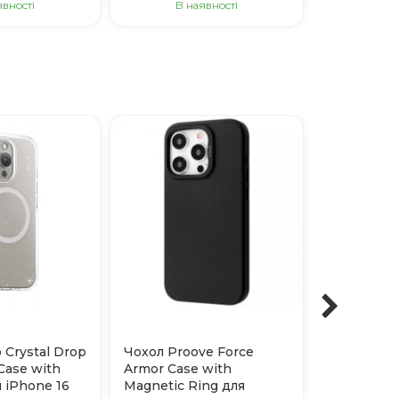
явності
В наявності
В н
 Crystal Drop
Чохол Proove Force
Чохол Blue
Case with
Armor Case with
Friendly F
 iPhone 16
Magnetic Ring для
Magnetic S