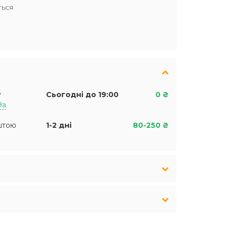
ться
у
Сьогодні до 19:00
0 ₴
9а
штою
1-2 дні
80-250 ₴