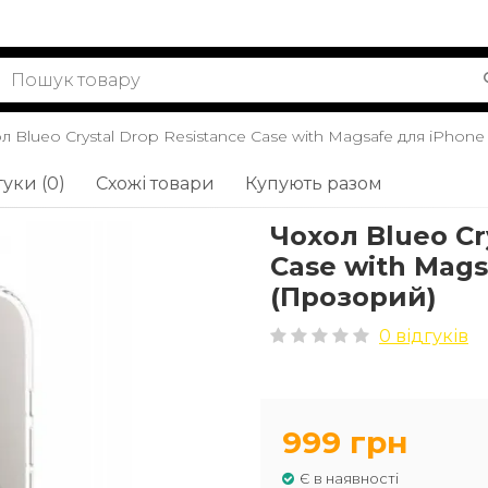
л Blueo Crystal Drop Resistance Case with Magsafe для iPhone
гуки (0)
Схожі товари
Купують разом
Чохол Blueo Cr
Case with Mags
(Прозорий)
0 відгуків
999 грн
Є в наявності