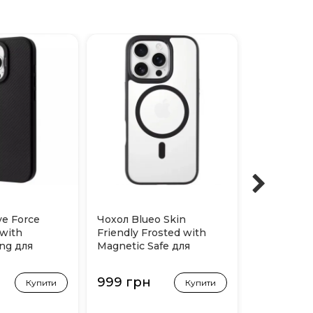
ve Force
Чохол Blueo Skin
Чохол Blue
with
Friendly Frosted with
Friendly F
ng для
Magnetic Safe для
Magnetic S
ro (Чорний)
iPhone 16 Pro (Black)
iPhone 16 P
н
999 грн
999 грн
Купити
Купити