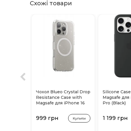
Схожі товари
Чохол Blueo Crystal Drop
Silicone Case
Resistance Case with
Magsafe для 
Magsafe для iPhone 16
Pro (Black)
Pro (Прозорий з
блискітками)
999 грн
1 199 грн
Купити