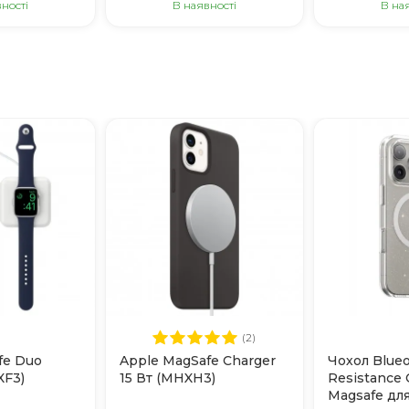
ності
В наявності
В на
(2)
fe Duo
Apple MagSafe Charger
Чохол Blueo
XF3)
15 Вт (MHXH3)
Resistance 
Magsafe для