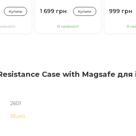
Pro (Прозо
блискітками
1 699 грн
999 грн
Купити
Купити
аявності
В наявності
В на
Resistance Case with Magsafe для
2601
Blueo