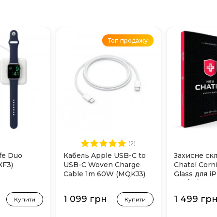
Топ продажу
(2)
fe Duo
Кабель Apple USB-C to
Захисне ск
XF3)
USB-C Woven Charge
Chatel Corni
Cable 1m 60W (MQKJ3)
Glass для i
Pro/17/17 Pr
1 099 грн
1 499 гр
Купити
Купити