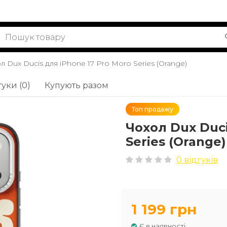
л Dux Ducis для iPhone 17 Pro Moro Series (Orange)
гуки (0)
Купують разом
Топ продажу
Чохол Dux Duci
Series (Orange)
0 відгуків
1 199 грн
Є в наявності