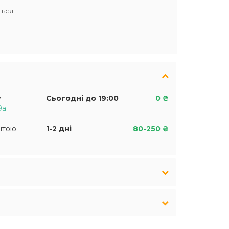
ться
у
Сьогодні до 19:00
0 ₴
9а
штою
1-2 дні
80-250 ₴