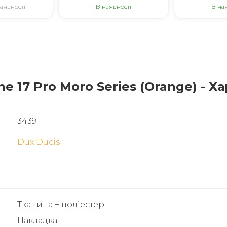
аявності
В наявності
В на
e 17 Pro Moro Series (Orange) - Х
3439
Dux Ducis
Тканина + поліестер
Накладка