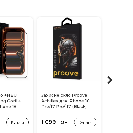
ло +NEU
Захисне скло Proove
Apple Mag
ng Gorilla
Achilles для iPhone 16
25 Вт 1 м 
Phone 16
Pro/17 Pro/ 17 (Black)
o (Black)
н
1 099 грн
2 199 гр
Купити
Купити