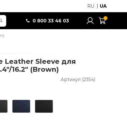
RU
UA
0
0 800 33 46 03
wn)
 Leather Sleeve для
4"/16.2" (Brown)
Артикул (2354)