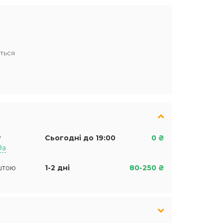
ться
у
Сьогодні до 19:00
0 ₴
9а
штою
1-2 дні
80-250 ₴