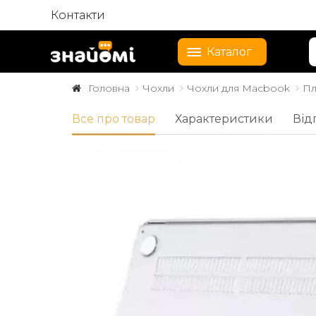
Контакти
Каталог
Головна
Чохли
Чохли для Macbook
Пл
Все про товар
Характеристики
Від