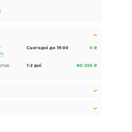
у
Сьогодні до 19:00
0 ₴
9а
штою
1-2 дні
80-250 ₴