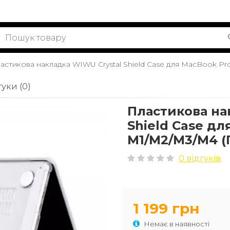
астикова накладка WIWU Crystal Shield Case для MacBook Pr
гуки (0)
Пластикова на
Shield Case дл
M1/M2/M3/M4 (
0 відгуків
1 199 грн
Немає в наявності