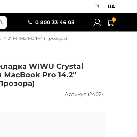
RU
UA
0
0 800 33 46 03
o 14.2" M1/M2/M3/M4 (Прозора)
кладка WIWU Crystal
я MacBook Pro 14.2"
Прозора)
Артикул (2402)