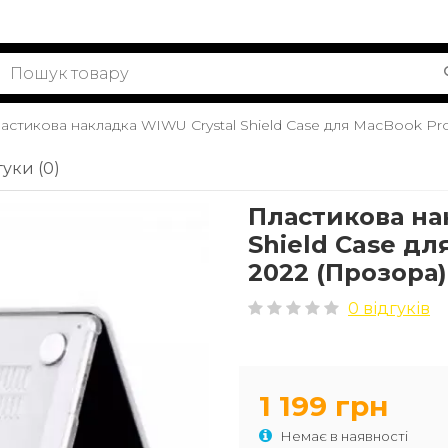
астикова накладка WIWU Crystal Shield Case для MacBook Pro
гуки (0)
Пластикова на
Shield Case дл
2022 (Прозора)
0 відгуків
1 199 грн
Немає в наявності