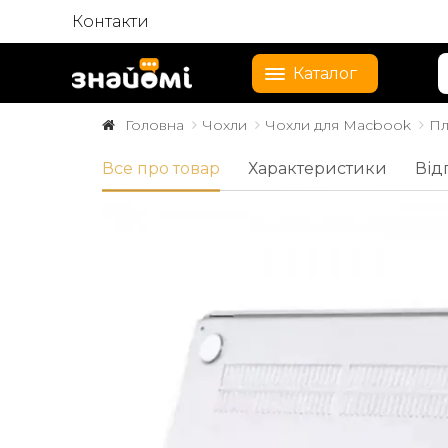
Контакти
Каталог
Головна
Чохли
Чохли для Macbook
Пл
Все про товар
Характеристики
Від