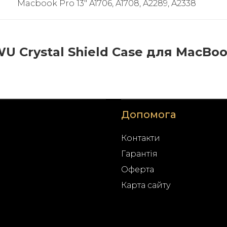
Macbook Pro 13" A1706, A1708, A2289, A2338
 Crystal Shield Case для MacBook
Допомога
Контакти
Гарантія
Оферта
Карта сайту