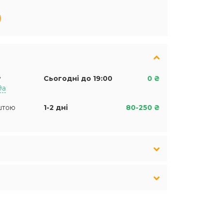
у
Сьогодні до 19:00
0 ₴
9а
штою
1-2 дні
80-250 ₴