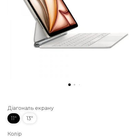
Діагональ екрану
11"
13"
Колір