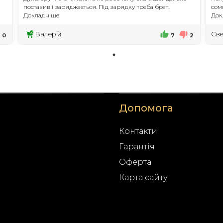
поставив і заряджається. Під зарядку треба брат..
сомн
Докладніше
Док
Валерій
Све
0
7
2
Допомога
Контакти
Гарантія
Оферта
Карта сайту