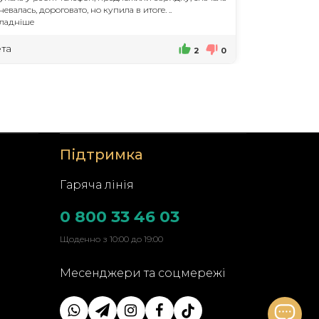
евалась, дороговато, но купила в итоге. ..
ладніше
та
2
0
Підтримка
Гаряча лінія
0 800 33 46 03
Щоденно з 10:00 до 19:00
Месенджери та соцмережі