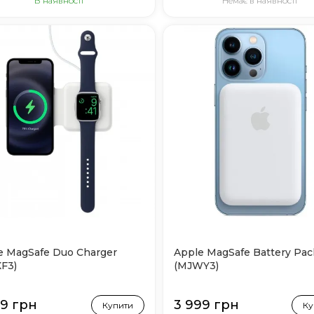
В наявності
Немає в наявності
e MagSafe Duo Charger
Apple MagSafe Battery Pac
F3)
(MJWY3)
99 грн
3 999 грн
Купити
Ку