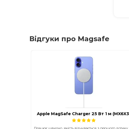
Відгуки про Magsafe
Apple MagSafe Charger 25 Вт 1 м (MX6X3
Працює швидко, якість відчувається з першого дотику