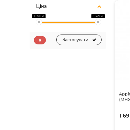
Ціна
1 698 ₴
5 399 ₴
Застосувати
Appl
(MHX
1 6