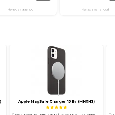
Немає в наявності
Немає в наявності
)
Apple MagSafe Charger 15 Вт (MHXH3)
Дуже зручна річ, лежить на робочому столі, швиденько
Пок