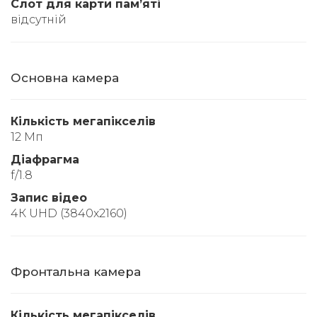
Слот для карти памʼяті
відсутній
Основна камера
Кількість мегапікселів
12 Мп
Діафрагма
f/1.8
Запис відео
4К UHD (3840x2160)
Фронтальна камера
Кількість мегапікселів