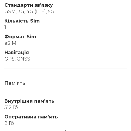
Стандарти звʼязку
GSM, 3G, 4G (LTE), 5G
Кількість Sim
1
Формат Sim
eSIM
Навігація
GPS, GNSS
Памʼять
Внутрішня памʼять
512 Гб
Оперативна памʼять
8 Гб