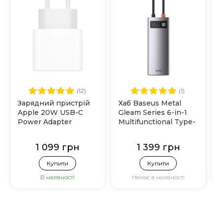
(12)
(1)
Зарядний пристрій
Хаб Baseus Metal
Apple 20W USB-C
Gleam Series 6-in-1
Power Adapter
Multifunctional Type-
(MHJE3)
C (CAHUB-CW0G)
Grey
1 099 грн
1 399 грн
Купити
Купити
В наявності
Немає в наявності