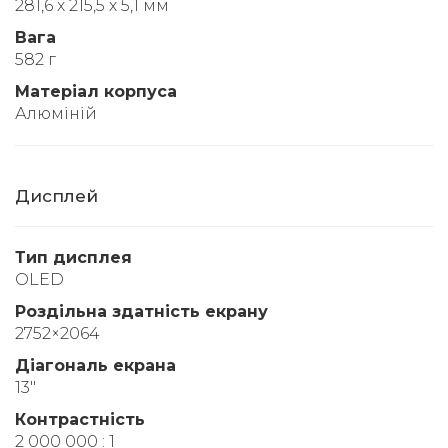
281,6 х 215,5 х 5,1 мм
Вага
582 г
Матеріал корпуса
Алюміній
Дисплей
Тип дисплея
OLED
Роздільна здатність екрану
2752×2064
Діагональ екрана
13"
Контрастність
2 000 000 : 1