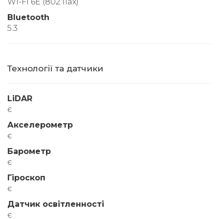
Wi-Fi 6E (802.11ax)
Bluetooth
5.3
Технології та датчики
LiDAR
є
Акселерометр
є
Барометр
є
Гіроскоп
є
Датчик освітленності
є