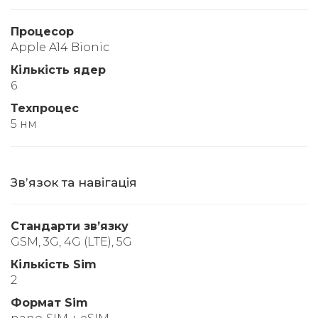
Процесор
Apple A14 Bionic
Кількість ядер
6
Техпроцес
5 нм
Звʼязок та навігація
Стандарти звʼязку
GSM, 3G, 4G (LTE), 5G
Кількість Sim
2
Формат Sim