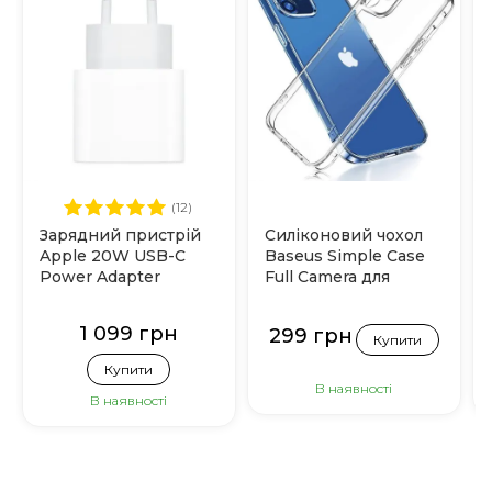
(12)
Зарядний пристрій
Силіконовий чохол
Apple 20W USB-C
Baseus Simple Case
Power Adapter
Full Camera для
(MHJE3)
iPhone 12
(Прозорий)
1 099 грн
299 грн
Купити
Купити
В наявності
В наявності