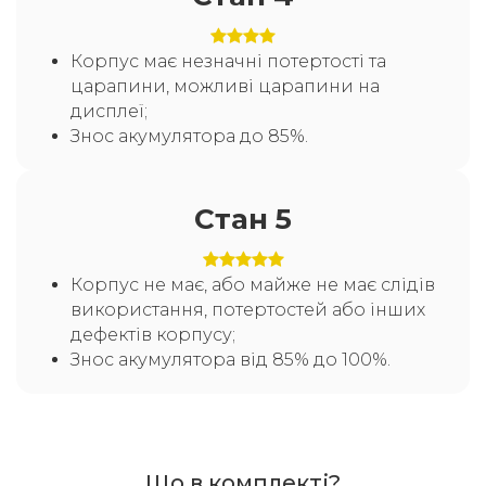
Корпус має незначні потертості та
царапини, можливі царапини на
дисплеї;
Знос акумулятора до 85%.
Стан 5
Корпус не має, або майже не має слідів
використання, потертостей або інших
дефектів корпусу;
Знос акумулятора від 85% до 100%.
Що в комплекті?