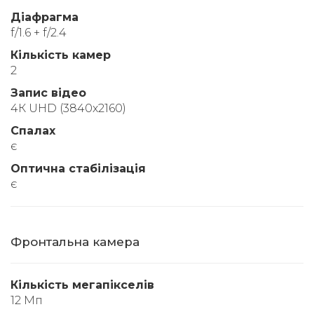
Діафрагма
f/1.6 + f/2.4
Кількість камер
2
Запис відео
4К UHD (3840x2160)
Спалах
є
Оптична стабілізація
є
Фронтальна камера
Кількість мегапікселів
12 Мп