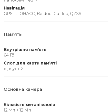
nano‑SIM + eSIM
Навігація
GPS, ГЛОНАСС, Beidou, Galileo, QZSS
Памʼять
Внутрішня памʼять
64 Гб
Слот для карти памʼяті
відсутній
Основна камера
Кількість мегапікселів
12 Мп + 12 Мп