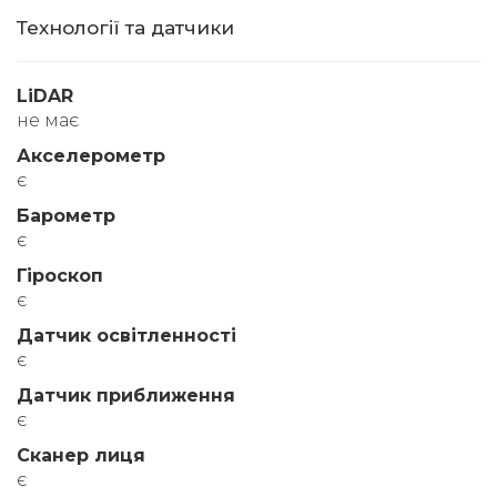
Технології та датчики
LiDAR
не має
Акселерометр
є
Барометр
є
Гіроскоп
є
Датчик освітленності
є
Датчик приближення
є
Сканер лиця
є