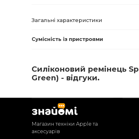
Загальні характеристики
Сумісність із пристроями
Силіконовий ремінець Sp
Green) - відгуки.
Магазин техніки Apple та
аксесуарів