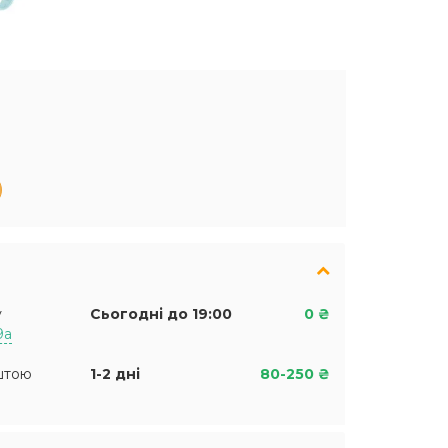
у
Сьогодні до 19:00
0 ₴
9а
штою
1-2 дні
80-250 ₴