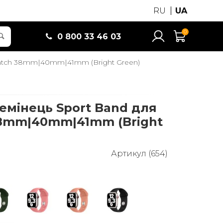
RU
UA
0
0 800 33 46 03
Watch 38mm|40mm|41mm (Bright Green)
емінець Sport Band для
38mm|40mm|41mm (Bright
Артикул (654)