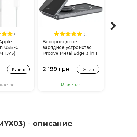
(1)
(1)
Apple
Беспроводное
Беспрово
th USB-C
зарядное устройство
зарядное 
(MTJY3)
Proove Metal Edge 3 in 1
Proove Om
(Gray)
1 (Gray)
н
2 199 грн
1 599 гр
Купить
Купить
 наличии
В наличии
Нет 
(MYX03) - описание