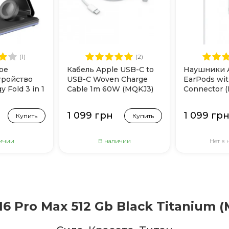
(1)
(2)
ое
Кабель Apple USB-C to
Наушники 
тройство
USB-C Woven Charge
EarPods wi
 Fold 3 in 1
Cable 1m 60W (MQKJ3)
Connector 
1 099 грн
1 099 гр
Купить
Купить
ичии
В наличии
Нет в
16 Pro Max 512 Gb Black Titanium 