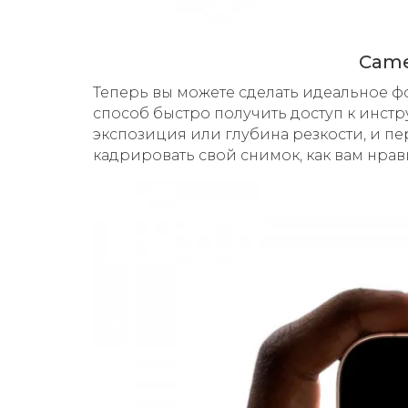
Came
Теперь вы можете сделать идеальное фо
способ быстро получить доступ к инстр
экспозиция или глубина резкости, и 
кадрировать свой снимок, как вам нрав