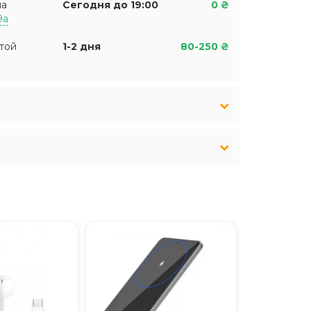
на
Сегодня до 19:00
0 ₴
9а
той
1-2 дня
80-250 ₴