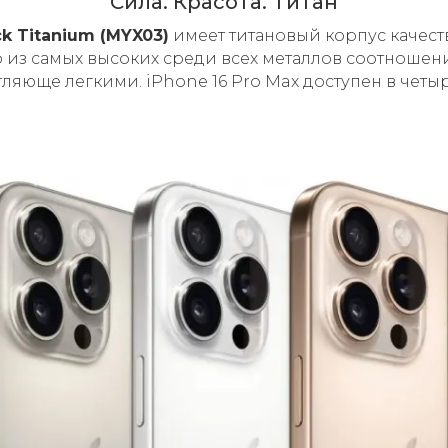
Cила. Красота. Титан
ck Titanium (MYX03)
имеет титановый корпус качеств
 из самых высоких среди всех металлов соотношение
яюще легкими. iPhone 16 Pro Max доступен в четы