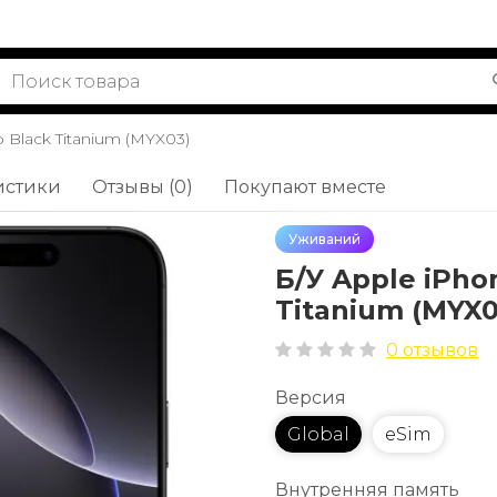
b Black Titanium (MYX03)
истики
Отзывы (0)
Покупают вместе
Уживаний
Б/У Apple iPho
Titanium (MYX0
0 отзывов
Версия
Global
eSim
Внутренняя память