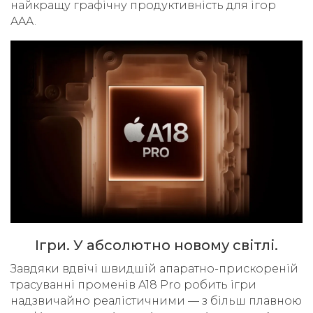
найкращу графічну продуктивність для ігор
AAA.
Ігри. У абсолютно новому світлі.
Завдяки вдвічі швидшій апаратно-прискореній
трасуванні променів A18 Pro робить ігри
надзвичайно реалістичними — з більш плавною