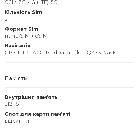
GSM, 3G, 4G (LTE), 5G
Кількість Sim
2
Формат Sim
nano‑SIM + eSIM
Навігація
GPS, ГЛОНАСС, Beidou, Galileo, QZSS, NavIC
Памʼять
Внутрішня памʼять
512 Гб
Слот для карти памʼяті
відсутній