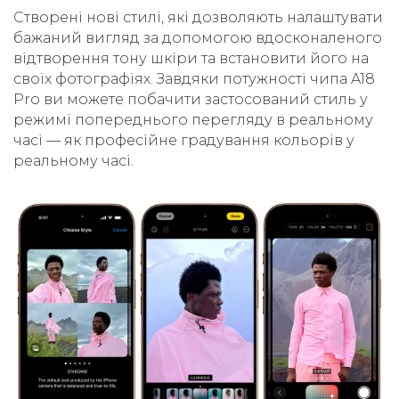
Cтворені нові стилі, які дозволяють налаштувати
бажаний вигляд за допомогою вдосконаленого
відтворення тону шкіри та встановити його на
своїх фотографіях. Завдяки потужності чипа A18
Pro ви можете побачити застосований стиль у
режимі попереднього перегляду в реальному
часі — як професійне градування кольорів у
реальному часі.