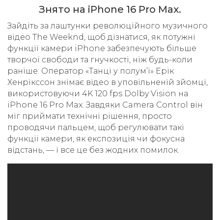
Знято на iPhone 16 Pro Max.
Зайдіть за лаштунки революційного музичного
відео The Weeknd, щоб дізнатися, як потужні
функції камери iPhone забезпечують більше
творчої свободи та гнучкості, ніж будь-коли
раніше. Оператор «Танці у полум’ї» Ерік
Хенрікссон знімає відео в уповільненій зйомці,
використовуючи 4K 120 fps Dolby Vision на
iPhone 16 Pro Max. Завдяки Camera Control він
міг приймати технічні рішення, просто
проводячи пальцем, щоб регулювати такі
функції камери, як експозиція чи фокусна
відстань, — і все це без жодних помилок.