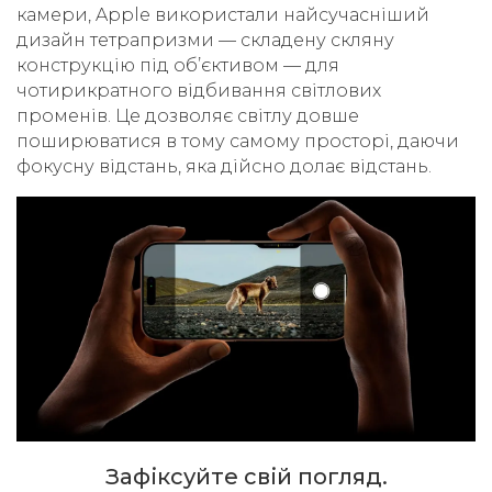
камери, Apple використали найсучасніший
дизайн тетрапризми — складену скляну
конструкцію під об’єктивом — для
чотирикратного відбивання світлових
променів. Це дозволяє світлу довше
поширюватися в тому самому просторі, даючи
фокусну відстань, яка дійсно долає відстань.
Зафіксуйте свій погляд.