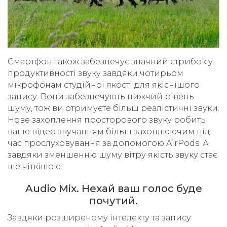
Смартфон також забезпечує значний стрибок у
продуктивності звуку завдяки чотирьом
мікрофонам студійної якості для якіснішого
запису. Вони забезпечують нижчий рівень
шуму, тож ви отримуєте більш реалістичні звуки.
Нове захоплення просторового звуку робить
ваше відео звучанням більш захоплюючим під
час прослуховування за допомогою AirPods. А
завдяки зменшенню шуму вітру якість звуку стає
ще чіткішою.
Audio Mix. Нехай ваш голос буде
почутий.
Завдяки розширеному інтелекту та запису