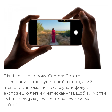
Пізніше, цього року, Camera Control
представить двоступеневий затвор, який
дозволяє автоматично фіксувати фокус і
експозицію легким натисканням, щоб ви могли
змінити кадр кадру, не втрачаючи фокуса на
об’єкті.