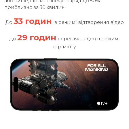
або вище, що забезпечує заряд до 50%
приблизно за 30 хвилин.
33 годин
До
в режимі відтворення відео
29 годин
До
перегляд відео в режимі
стрімінгу