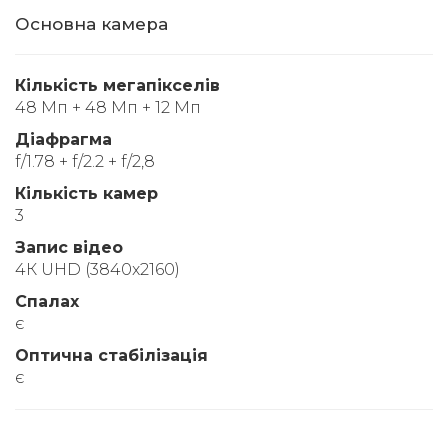
Основна камера
Кількість мегапікселів
48 Мп + 48 Мп + 12 Мп
Діафрагма
f/1.78 + f/2.2 + f/2,8
Кількість камер
3
Запис відео
4К UHD (3840x2160)
Спалах
є
Оптична стабілізація
є