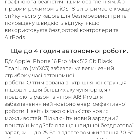
графікою та реалістичнішим освітленням. А з
ігровим режимом в iOS 18 ви отримаєте кращу
стійку частоту кадрів для безперервної гри та
покращену швидкість відгуку, якщо
використовуєте бездротові контролери та
AirPods.
Ще до 4 годин автономної роботи.
Б/У Apple iPhone 16 Pro Max 512 Gb Black
Titanium (MYX03) забезпечує величезний
стрибок у часі автономної
роботи. Оптимізована внутрішня конструкція
підходить для більших акумуляторів, які
працюють разом із чіпом A18 Pro для
забезпечення неймовірно енергоефективної
роботи. Навіть із такою кількістю нових
можливостей. Підключіть новий зарядний
пристрій MagSafe для ще швидшої бездротової
зарядки — до 25 Вт із адаптером живлення 30 Вт