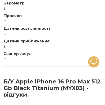
Барометр
є
Гіроскоп
є
Датчик освітленності
є
Датчик приближення
є
Сканер лиця
є
Б/У Apple iPhone 16 Pro Max 512
Gb Black Titanium (MYX03) -
відгуки.