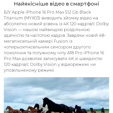
Найякісніше відео в смартфоні
Б/У Apple iPhone 16 Pro Max 512 Gb Black
Titanium (MYX03) виводить зйомку відео на
абсолютно новий рівень із 4K 120 кадрів/с Dolby
Vision — нашою найвищою роздільною
здатністю та частотою кадрів. Завдяки новій 48-
мегапіксельній камері Fusion із
чотирьохпіксельним сенсором другого
покоління та потужному чіпу A18 Pro iPhone 16
Pro Max дозволяє записувати 4K зі швидкістю
120 кадрів/с Dolby Vision у відеорежимі чи
уповільненому режимі.