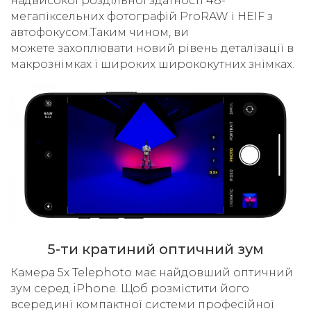
надвисокої роздільної здатності 48-
мегапіксельних фотографій ProRAW і HEIF з
автофокусом.Таким чином, ви
можете захоплювати новий рівень деталізації в
макрознімках і широких ширококутних знімках.
5-ти кратиний оптичний зум
Камера 5x Telephoto має найдовший оптичний
зум серед iPhone. Щоб розмістити його
всередині компактної системи професійної