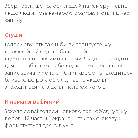
Зберігає лише голоси людей на камеру, навіть
якщо люди поза камерою розмовляють під час
запису.
Студія
Голоси звучать так, ніби ви записуєте їх у
професійній студії, обладнаній
шумопоглинаючими стінами. Чудово підходить
для відеоблогерів або подкастерів, оскільки
запис звучатиме так, ніби мікрофон знаходиться
близько до рота об’єкта, навіть якщо він
знаходиться на відстані кількох метрів.
Кінематографічний
Захоплює всі голоси навколо вас і об’єднує їх у
передній частині екрана — так само, як звук
форматується для фільмів.