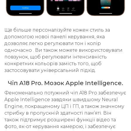
Ще більше персоналізуйте кожен стиль за
допомогою нової панелі керування, яка
дозволяє легко регулювати тон і колір
одночасно . Ви також можете використовувати
повзунок, щоб регулювати інтенсивність
конкретних кольорів замість того, щоб
застосовувати універсальний підхід.
Чіп A18 Pro. Мозок Apple Intelligence.
Феноменально потужний чіп A18 Pro забезпечує
Apple Intelligence завдяки швидшому Neural
Engine, покращеному ЦП і ГП, а також значному
стрибку в пропускній здатності пам’яті. Він
також підтримує розширені функції відео та
фото, як-от керування камерою, і забезпечує