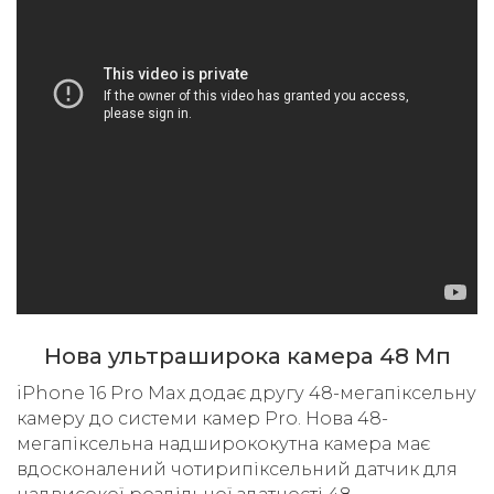
Нова ультраширока камера 48 Мп
iPhone 16 Pro Max додає другу 48-мегапіксельну
камеру до системи камер Pro. Нова 48-
мегапіксельна надширококутна камера має
вдосконалений чотирипіксельний датчик для