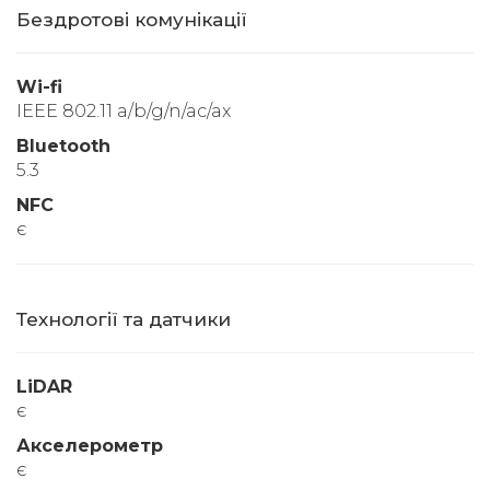
Бездротові комунікації
Wi-fi
IEEE 802.11 a/b/g/n/ac/ax
Bluetooth
5.3
NFC
є
Технології та датчики
LiDAR
є
Акселерометр
є