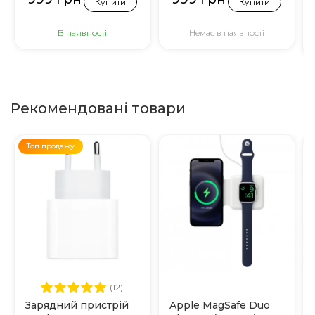
блискітками)
Купити
Купити
В наявності
Немає в наявності
Рекомендовані товари
Топ продажу
(12)
Зарядний пристрій
Apple MagSafe Duo