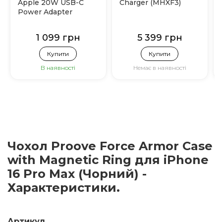
Apple 20W USB-C
Charger (MHXF3)
Power Adapter
(MHJE3)
1 099 грн
5 399 грн
Купити
Купити
В наявності
Немає в наявності
Чохол Proove Force Armor Case
with Magnetic Ring для iPhone
16 Pro Max (Чорний) -
Характеристики.
Артикул