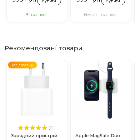
блискітками)
Купити
Купити
В наявності
Немає в наявності
Рекомендовані товари
Топ продажу
(12)
Зарядний пристрій
Apple MagSafe Duo