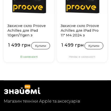
Захисне скло Proove
Захисне скло Proove
Achilles для iPad
Achilles для iPad Pro
10gen/11gen з
11" M4 2024 з
інсталятором
інсталятором
1 499 грн
1 499 грн
Купити
Купити
В наявності
Немає в наявності
Магазин техніки Apple та аксесуарів