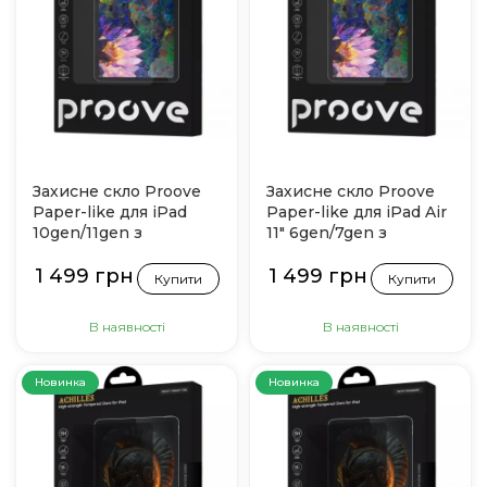
Захисне скло Proove
Захисне скло Proove
Paper-like для iPad
Paper-like для iPad Air
10gen/11gen з
11" 6gen/7gen з
інсталятором
інсталятором
1 499 грн
1 499 грн
Купити
Купити
В наявності
В наявності
Новинка
Новинка