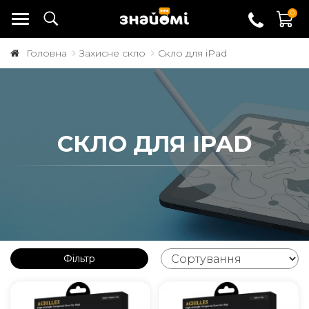
0
Головна
Захисне скло
Скло для iPad
СКЛО ДЛЯ IPAD
Фільтр