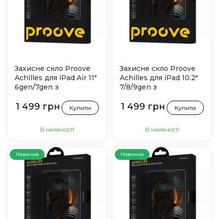
Захисне скло Proove
Захисне скло Proove
Achilles для iPad Air 11"
Achilles для iPad 10.2"
6gen/7gen з
7/8/9gen з
інсталятором
інсталятором
1 499 грн
1 499 грн
Купити
Купити
В наявності
В наявності
Новинка
Новинка