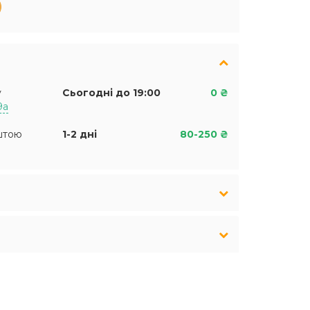
у
Сьогодні до 19:00
0 ₴
9а
штою
1-2 дні
80-250 ₴