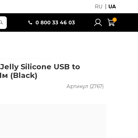
RU
UA
0
0 800 33 46 03
elly Silicone USB to
1м (Black)
Артикул (2767)