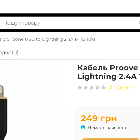
ly Silicone USB to Lightning 2.4A 1м (Black)
гуки (0)
Кабель Proove J
Lightning 2.4A 
0 відгуків
249 грн
Немає в наявності