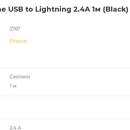
ne USB to Lightning 2.4A 1м (Black
2767
Proove
Силікон
1 м
2.4 А