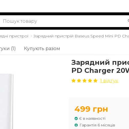
ядні пристрої
Зарядний пристрій Baseus Speed Mini PD Cha
уки (1)
Купують разом
Зарядний прис
PD Charger 20W
1 відгук
499 грн
Є в наявності
Гарантія 6 місяців