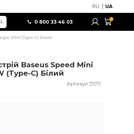
RU
UA
0
0 800 33 46 03
rger 20W (Type-C) Білий
трій Baseus Speed Mini
 (Type-C) Білий
Артикул (707)