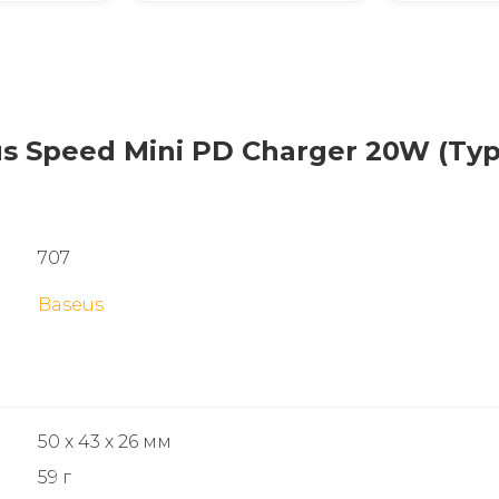
 Speed Mini PD Charger 20W (Type
707
Baseus
50 х 43 х 26 мм
59 г