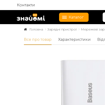
Контакти
Каталог
Головна
Зарядні пристрої
Мережеві зар
Все про товар
Характеристики
Відг