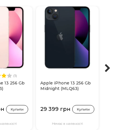
(1)
e 13 256 Gb
Apple iPhone 13 256 Gb
Apple iPho
3)
Midnight (MLQ63)
Starlight 
рн
29 399 грн
22 999 
Купити
Купити
 наявності
Немає в наявності
Немає 