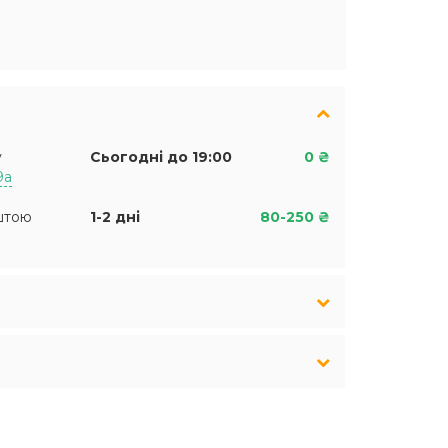
у
Сьогодні до 19:00
0 ₴
9а
штою
1-2 дні
80-250 ₴