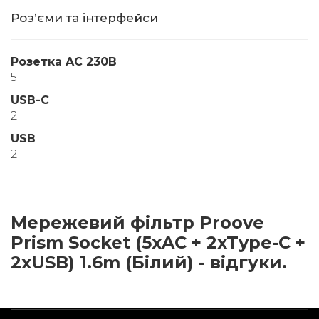
Розʼєми та інтерфейси
Розетка AC 230В
5
USB-C
2
USB
2
Мережевий фільтр Proove
Prism Socket (5xAC + 2xType-C +
2xUSB) 1.6m (Білий) - відгуки.