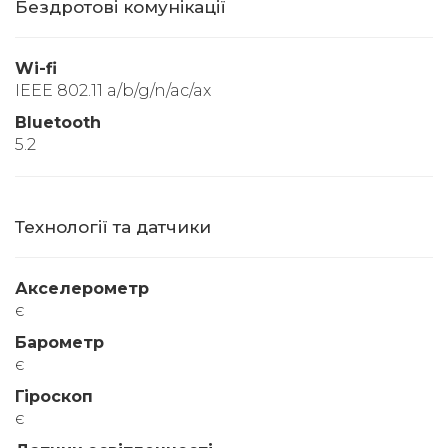
Бездротові комунікації
Wi-fi
IEEE 802.11 a/b/g/n/ac/ax
Bluetooth
5.2
Технології та датчики
Акселерометр
є
Барометр
є
Гіроскоп
є