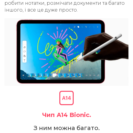
робити нотатки, розмічати документи та багато
іншого, і все це дуже просто.
Чип A14 Bionic.
З ним можна багато.