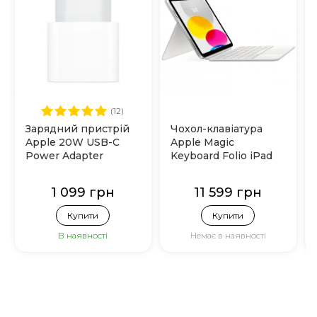
(12)
Зарядний пристрій
Чохол-клавіатура
Apple 20W USB-C
Apple Magic
Power Adapter
Keyboard Folio iPad
(MHJE3)
10.9" 10gen (MQDP3)
White
1 099 грн
11 599 грн
Купити
Купити
В наявності
Немає в наявності