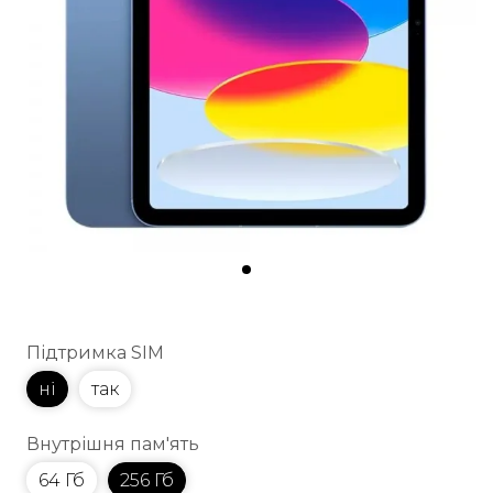
Підтримка SIM
ні
так
Внутрішня пам'ять
64 Гб
256 Гб