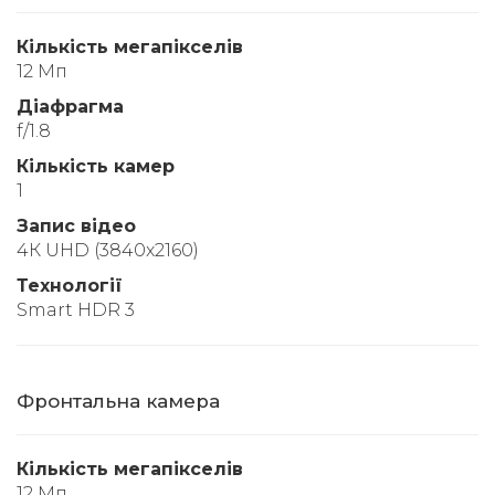
Кількість мегапікселів
12 Мп
Діафрагма
f/1.8
Кількість камер
1
Запис відео
4К UHD (3840x2160)
Технології
Smart HDR 3
Фронтальна камера
Кількість мегапікселів
12 Мп