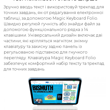
Зручно вводь текст і використовуй трекпад для
точних завдань, як-от редагування електронної
таблиці, за допомогою Magic Keyboard Folio.
Швидко регулюй гучність або знайди файл за
допомогою функціонального рядка з 14
клавішами. Універсальний дизайн включає дві
частини, які кріпляться магнітом: знімну
клавіатуру та захисну задню панель із
регульованою підставкою для гнучкого
перегляду. Клавіатура Magic Keyboard Folio
забезпечує комфортний набір тексту та трекпад
для точних завдань.