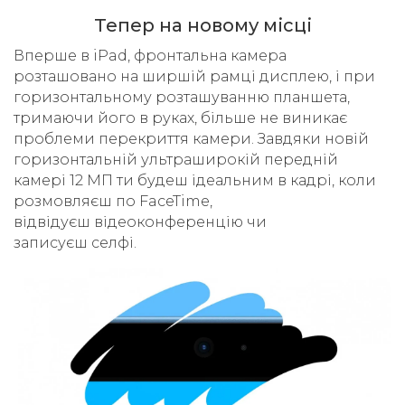
Тепер на новому місці
Вперше в iPad, фронтальна камера
розташовано на ширшій рамці дисплею, і при
горизонтальному розташуванню планшета,
тримаючи його в руках, більше не виникає
проблеми перекриття камери. Завдяки новій
горизонтальній ультраширокій передній
камері 12 МП ти будеш ідеальним в кадрі, коли
розмовляєш по FaceTime,
відвідуєш відеоконференцію чи
записуєш селфі.