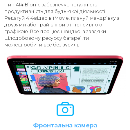
Чип A14 Bionic забезпечує потужність і
продуктивність для будь-якої діяльності.
Редагуй 4K-відео в iMovie, плануй мандрівку з
друзями або грай в ігри з інтенсивною
графікою. Все працює швидко, а завдяки
цілодобовому ресурсу батареї, ти
можеш робити все без зусиль.
Фронтальна камера