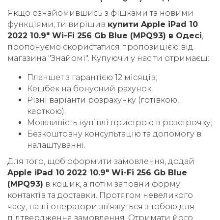
Якщо ознайомившись з фішками та новими
функціями, ти вирішив
купити Apple iPad 10
2022 10.9" Wi-Fi 256 Gb Blue (MPQ93) в Одесі
,
пропонуємо скористатися пропозицією від
магазина "Знайомі". Купуючи у нас ти отримаєш:
Планшет з гарантією 12 місяців;
Кешбек на бонусний рахунок;
Різні варіанти розрахунку (готівкою,
карткою);
Можливість купівлі пристрою в розстрочку;
Безкоштовну консультацію та допомогу в
налаштуванні.
Для того, щоб оформити замовлення, додай
Apple iPad 10 2022 10.9" Wi-Fi 256 Gb Blue
(MPQ93)
в кошик, а потім заповни форму
контактів та доставки. Протягом невеликого
часу, наші оператори звʼяжуться з тобою для
підтвердження замовлення. Отримати його,