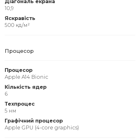
Діагональ екрана
10,9
Яскравість
500 кд/м²
Процесор
Процесор
Apple A14 Bionic
Кількість ядер
6
Техпроцес
5 нм
Графічний процесор
Apple GPU (4-core graphics)