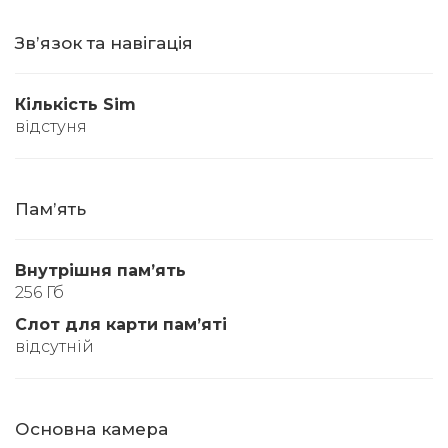
Звʼязок та навігація
Кількість Sim
відстуня
Памʼять
Внутрішня памʼять
256 Гб
Слот для карти памʼяті
відсутній
Основна камера