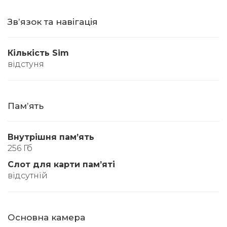
Звʼязок та навігація
Кількість Sim
відстуня
Памʼять
Внутрішня памʼять
256 Гб
Слот для карти памʼяті
відсутній
Основна камера