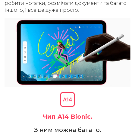
робити нотатки, розмічати документи та багато
іншого, і все це дуже просто.
Чип A14 Bionic.
З ним можна багато.