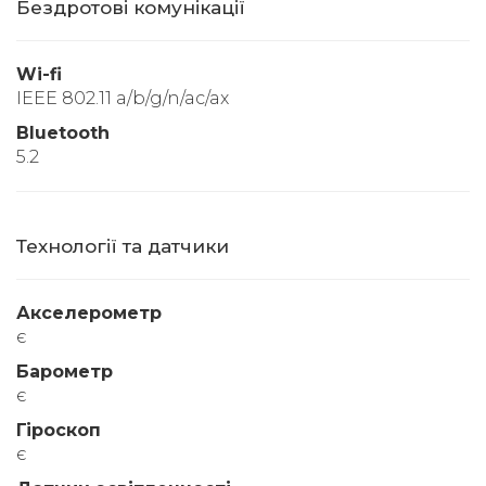
Бездротові комунікації
Wi-fi
IEEE 802.11 a/b/g/n/ac/ax
Bluetooth
5.2
Технології та датчики
Акселерометр
є
Барометр
є
Гіроскоп
є