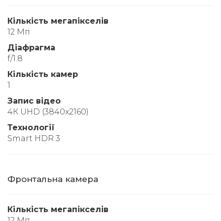
Кількість мегапікселів
12 Мп
Діафрагма
f/1.8
Кількість камер
1
Запис відео
4К UHD (3840x2160)
Технології
Smart HDR 3
Фронтальна камера
Кількість мегапікселів
12 Мп