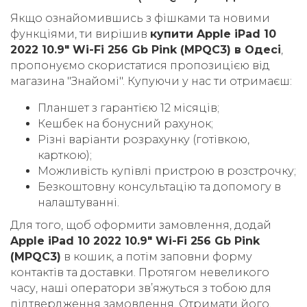
Якщо ознайомившись з фішками та новими
функціями, ти вирішив
купити Apple iPad 10
2022 10.9" Wi-Fi 256 Gb Pink (MPQC3) в Одесі
,
пропонуємо скористатися пропозицією від
магазина "Знайомі". Купуючи у нас ти отримаєш:
Планшет з гарантією 12 місяців;
Кешбек на бонусний рахунок;
Різні варіанти розрахунку (готівкою,
карткою);
Можливість купівлі пристрою в розстрочку;
Безкоштовну консультацію та допомогу в
налаштуванні.
Для того, щоб оформити замовлення, додай
Apple iPad 10 2022 10.9" Wi-Fi 256 Gb Pink
(MPQC3)
в кошик, а потім заповни форму
контактів та доставки. Протягом невеликого
часу, наші оператори звʼяжуться з тобою для
підтвердження замовлення. Отримати його,