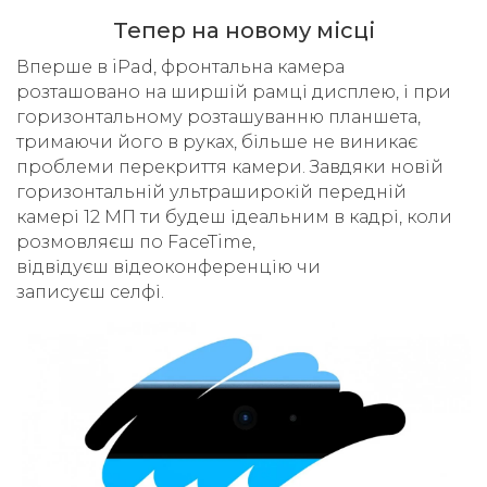
Тепер на новому місці
Вперше в iPad, фронтальна камера
розташовано на ширшій рамці дисплею, і при
горизонтальному розташуванню планшета,
тримаючи його в руках, більше не виникає
проблеми перекриття камери. Завдяки новій
горизонтальній ультраширокій передній
камері 12 МП ти будеш ідеальним в кадрі, коли
розмовляєш по FaceTime,
відвідуєш відеоконференцію чи
записуєш селфі.