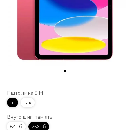
Підтримка SIM
ні
так
Внутрішня пам'ять
64 Гб
256 Гб