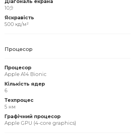
Діагональ екрана
10,9
Яскравість
500 кд/м²
Процесор
Процесор
Apple A14 Bionic
Кількість ядер
6
Техпроцес
5 нм
Графічний процесор
Apple GPU (4-core graphics)