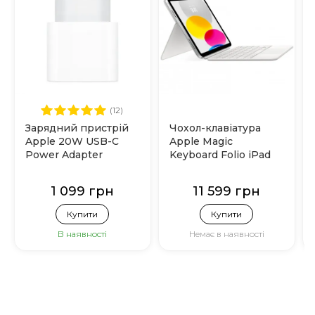
(12)
Зарядний пристрій
Чохол-клавіатура
Apple 20W USB-C
Apple Magic
Power Adapter
Keyboard Folio iPad
(MHJE3)
10.9" 10gen (MQDP3)
White
1 099 грн
11 599 грн
Купити
Купити
В наявності
Немає в наявності