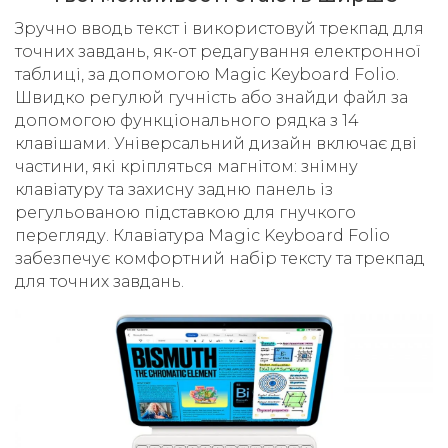
Зручно вводь текст і використовуй трекпад для
точних завдань, як-от редагування електронної
таблиці, за допомогою Magic Keyboard Folio.
Швидко регулюй гучність або знайди файл за
допомогою функціонального рядка з 14
клавішами. Універсальний дизайн включає дві
частини, які кріпляться магнітом: знімну
клавіатуру та захисну задню панель із
регульованою підставкою для гнучкого
перегляду. Клавіатура Magic Keyboard Folio
забезпечує комфортний набір тексту та трекпад
для точних завдань.