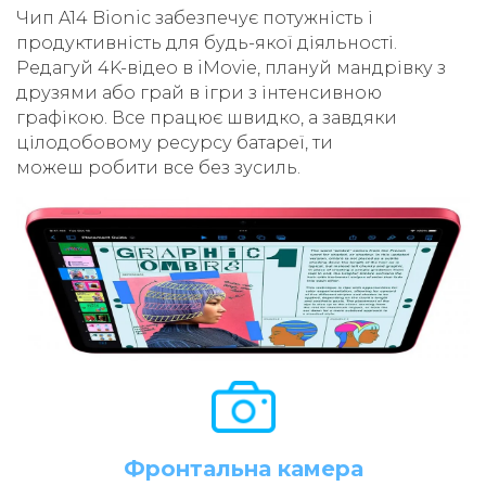
Чип A14 Bionic забезпечує потужність і
продуктивність для будь-якої діяльності.
Редагуй 4K-відео в iMovie, плануй мандрівку з
друзями або грай в ігри з інтенсивною
графікою. Все працює швидко, а завдяки
цілодобовому ресурсу батареї, ти
можеш робити все без зусиль.
Фронтальна камера