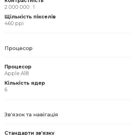
Контрастність
2 000 000 : 1
Щільність пікселів
460 ppi
Процесор
Процесор
Apple A18
Кількість ядер
6
Звʼязок та навігація
Стандарти звʼязку