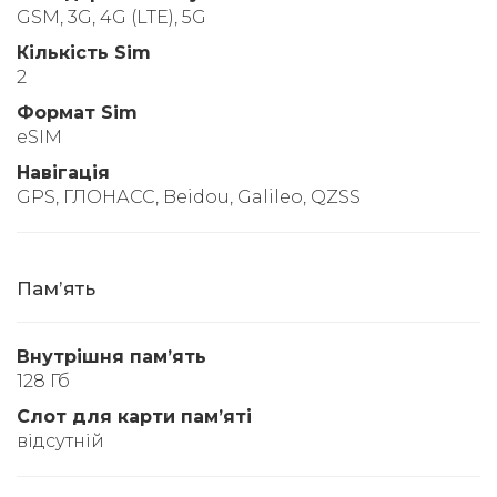
GSM, 3G, 4G (LTE), 5G
Кількість Sim
2
Формат Sim
eSIM
Навігація
GPS, ГЛОНАСС, Beidou, Galileo, QZSS
Памʼять
Внутрішня памʼять
128 Гб
Слот для карти памʼяті
відсутній