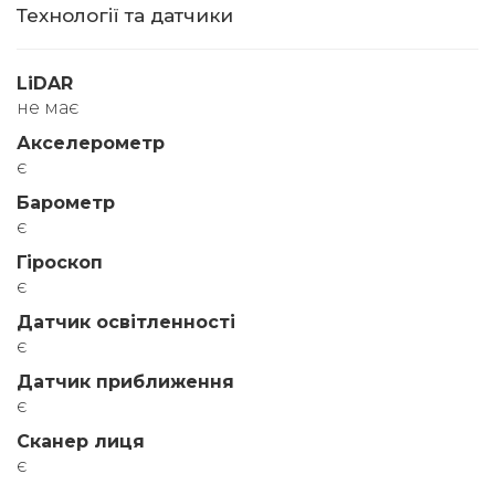
Технології та датчики
LiDAR
не має
Акселерометр
є
Барометр
є
Гіроскоп
є
Датчик освітленності
є
Датчик приближення
є
Сканер лиця
є