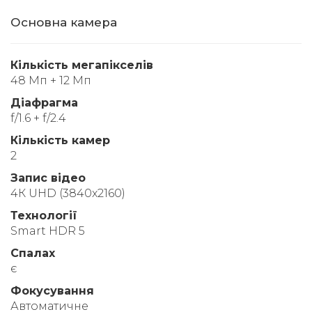
Основна камера
Кількість мегапікселів
48 Мп + 12 Мп
Діафрагма
f/1.6 + f/2.4
Кількість камер
2
Запис відео
4К UHD (3840x2160)
Технології
Smart HDR 5
Спалах
є
Фокусування
Автоматичне