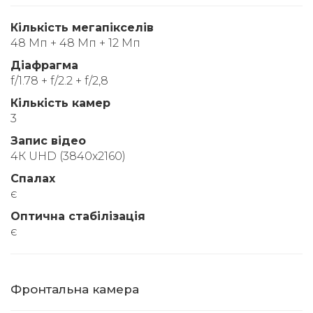
Кількість мегапікселів
48 Мп + 48 Мп + 12 Мп
Діафрагма
f/1.78 + f/2.2 + f/2,8
Кількість камер
3
Запис відео
4К UHD (3840x2160)
Спалах
є
Оптична стабілізація
є
Фронтальна камера