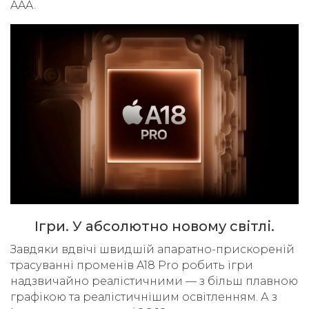
AAA.
Ігри. У абсолютно новому світлі.
Завдяки вдвічі швидшій апаратно-прискореній
трасуванні променів A18 Pro робить ігри
надзвичайно реалістичними — з більш плавною
графікою та реалістичнішим освітленням. А з