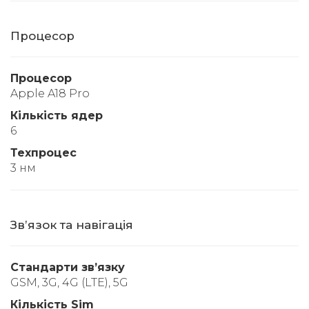
Процесор
Процесор
Apple A18 Pro
Кількість ядер
6
Техпроцес
3 нм
Звʼязок та навігація
Стандарти звʼязку
GSM, 3G, 4G (LTE), 5G
Кількість Sim