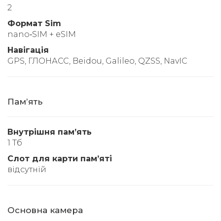
2
Формат Sim
nano‑SIM + eSIM
Навігація
GPS, ГЛОНАСС, Beidou, Galileo, QZSS, NavIC
Памʼять
Внутрішня памʼять
1 Тб
Слот для карти памʼяті
відсутній
Основна камера