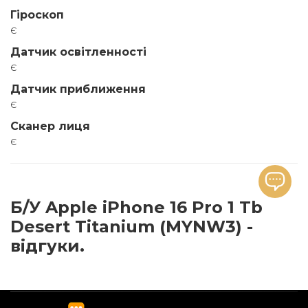
Гіроскоп
є
Датчик освітленності
є
Датчик приближення
є
Сканер лиця
є
Б/У Apple iPhone 16 Pro 1 Tb
Desert Titanium (MYNW3) -
відгуки.