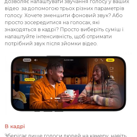
дозволяє налаштувати звучання голосу у ваших
відео за допомогою трьох різних параметрів
голосу. Хочете зменшити фоновий звук? Або
просто зосередитися на голосах, які
знаходяться в кадрі? Просто виберіть суміш і
налаштуйте інтенсивність, щоб отримати
потрібний звук після зйомки відео.
В кадрі
Зберігає лише голоси людей на камеру, навіть