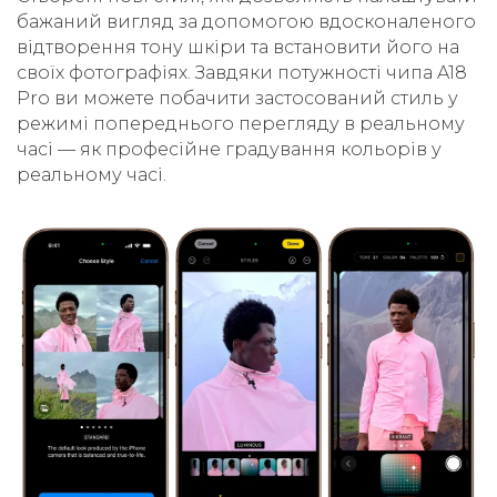
бажаний вигляд за допомогою вдосконаленого
відтворення тону шкіри та встановити його на
своїх фотографіях. Завдяки потужності чипа A18
Pro ви можете побачити застосований стиль у
режимі попереднього перегляду в реальному
часі — як професійне градування кольорів у
реальному часі.