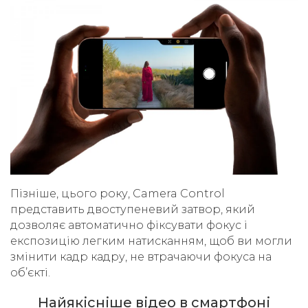
Пізніше, цього року, Camera Control
представить двоступеневий затвор, який
дозволяє автоматично фіксувати фокус і
експозицію легким натисканням, щоб ви могли
змінити кадр кадру, не втрачаючи фокуса на
об’єкті.
Найякісніше відео в смартфоні