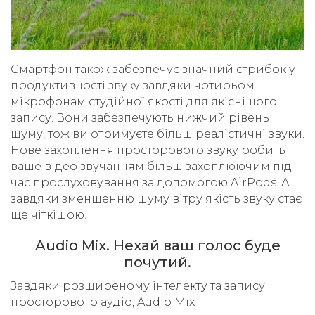
Смартфон також забезпечує значний стрибок у
продуктивності звуку завдяки чотирьом
мікрофонам студійної якості для якіснішого
запису. Вони забезпечують нижчий рівень
шуму, тож ви отримуєте більш реалістичні звуки.
Нове захоплення просторового звуку робить
ваше відео звучанням більш захоплюючим під
час прослуховування за допомогою AirPods. А
завдяки зменшенню шуму вітру якість звуку стає
ще чіткішою.
Audio Mix. Нехай ваш голос буде
почутий.
Завдяки розширеному інтелекту та запису
просторового аудіо, Audio Mix