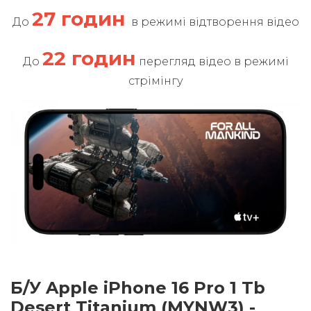
27 годин
До
в режимі відтворення відео
22 годин
До
перегляд відео в режимі
стрімінгу
Б/У Apple iPhone 16 Pro 1 Tb
Desert Titanium (MYNW3) -