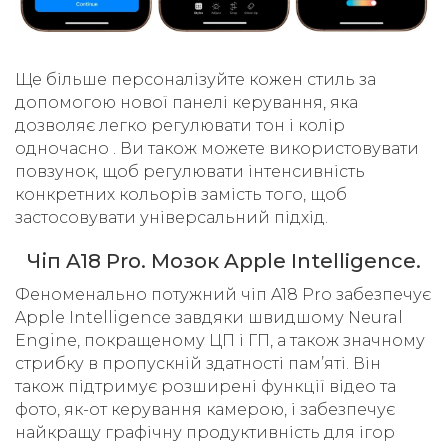
Ще більше персоналізуйте кожен стиль за
допомогою нової панелі керування, яка
дозволяє легко регулювати тон і колір
одночасно . Ви також можете використовувати
повзунок, щоб регулювати інтенсивність
конкретних кольорів замість того, щоб
застосовувати універсальний підхід.
Чіп A18 Pro. Мозок Apple Intelligence.
Феноменально потужний чіп A18 Pro забезпечує
Apple Intelligence завдяки швидшому Neural
Engine, покращеному ЦП і ГП, а також значному
стрибку в пропускній здатності пам’яті. Він
також підтримує розширені функції відео та
фото, як-от керування камерою, і забезпечує
найкращу графічну продуктивність для ігор