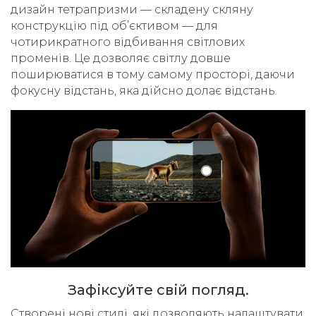
дизайн тетрапризми — складену скляну
конструкцію під об’єктивом — для
чотирикратного відбивання світлових
променів. Це дозволяє світлу довше
поширюватися в тому самому просторі, даючи
фокусну відстань, яка дійсно долає відстань.
Зафіксуйте свій погляд.
Cтворені нові стилі, які дозволяють налаштувати