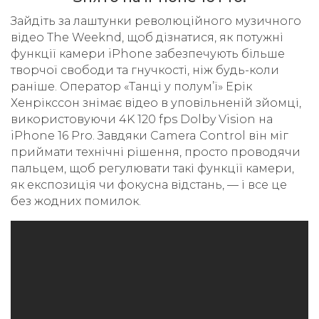
Зайдіть за лаштунки революційного музичного
відео The Weeknd, щоб дізнатися, як потужні
функції камери iPhone забезпечують більше
творчої свободи та гнучкості, ніж будь-коли
раніше. Оператор «Танці у полум’ї» Ерік
Хенрікссон знімає відео в уповільненій зйомці,
використовуючи 4K 120 fps Dolby Vision на
iPhone 16 Pro. Завдяки Camera Control він міг
приймати технічні рішення, просто проводячи
пальцем, щоб регулювати такі функції камери,
як експозиція чи фокусна відстань, — і все це
без жодних помилок.