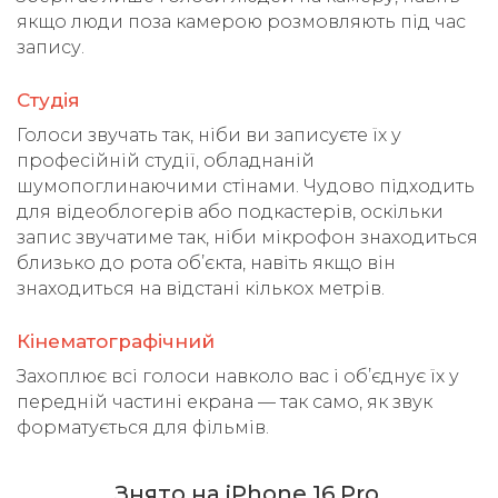
якщо люди поза камерою розмовляють під час
запису.
Студія
Голоси звучать так, ніби ви записуєте їх у
професійній студії, обладнаній
шумопоглинаючими стінами. Чудово підходить
для відеоблогерів або подкастерів, оскільки
запис звучатиме так, ніби мікрофон знаходиться
близько до рота об’єкта, навіть якщо він
знаходиться на відстані кількох метрів.
Кінематографічний
Захоплює всі голоси навколо вас і об’єднує їх у
передній частині екрана — так само, як звук
форматується для фільмів.
Знято на iPhone 16 Pro.