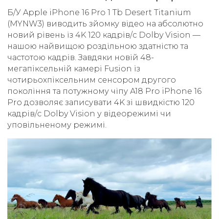
Б/У Apple iPhone 16 Pro 1 Tb Desert Titanium
(MYNW3) виводить зйомку відео на абсолютно
новий рівень із 4K 120 кадрів/с Dolby Vision —
нашою найвищою роздільною здатністю та
частотою кадрів. Завдяки новій 48-
мегапіксельній камері Fusion із
чотирьохпіксельним сенсором другого
покоління та потужному чіпу A18 Pro iPhone 16
Pro дозволяє записувати 4K зі швидкістю 120
кадрів/с Dolby Vision у відеорежимі чи
уповільненому режимі.