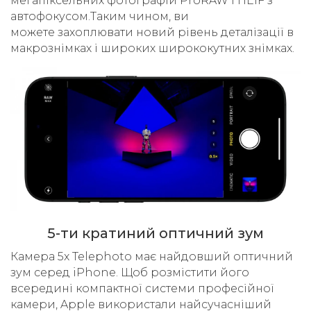
мегапіксельних фотографій ProRAW і HEIF з
автофокусом.Таким чином, ви
можете захоплювати новий рівень деталізації в
макрознімках і широких ширококутних знімках.
5-ти кратиний оптичний зум
Камера 5x Telephoto має найдовший оптичний
зум серед iPhone. Щоб розмістити його
всередині компактної системи професійної
камери, Apple використали найсучасніший