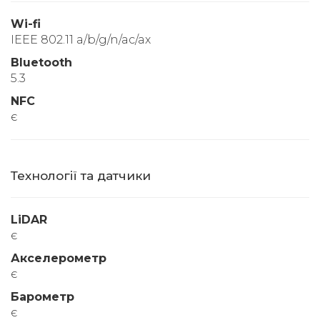
Wi-fi
IEEE 802.11 a/b/g/n/ac/ax
Bluetooth
5.3
NFC
є
Технології та датчики
LiDAR
є
Акселерометр
є
Барометр
є