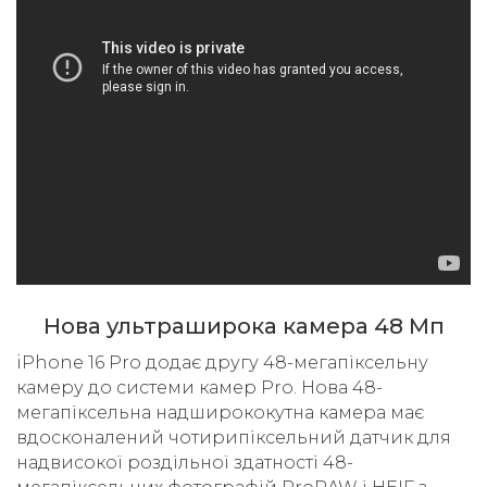
Нова ультраширока камера 48 Мп
iPhone 16 Pro додає другу 48-мегапіксельну
камеру до системи камер Pro. Нова 48-
мегапіксельна надширококутна камера має
вдосконалений чотирипіксельний датчик для
надвисокої роздільної здатності 48-