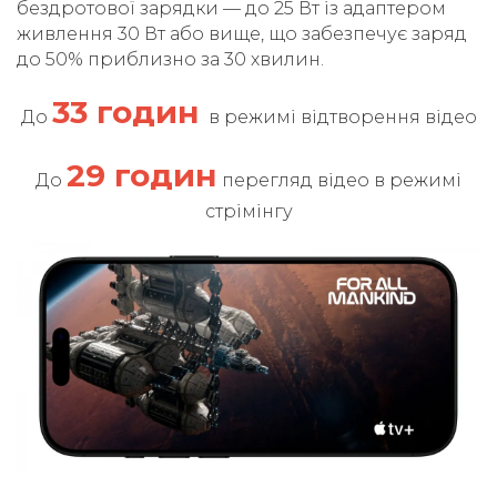
бездротової зарядки — до 25 Вт із адаптером
живлення 30 Вт або вище, що забезпечує заряд
до 50% приблизно за 30 хвилин.
33 годин
До
в режимі відтворення відео
29 годин
До
перегляд відео в режимі
стрімінгу