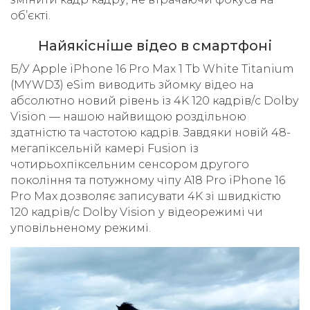
об’єкті.
Найякісніше відео в смартфоні
Б/У Apple iPhone 16 Pro Max 1 Tb White Titanium
(MYWD3) eSim виводить зйомку відео на
абсолютно новий рівень із 4K 120 кадрів/с Dolby
Vision — нашою найвищою роздільною
здатністю та частотою кадрів. Завдяки новій 48-
мегапіксельній камері Fusion із
чотирьохпіксельним сенсором другого
покоління та потужному чіпу A18 Pro iPhone 16
Pro Max дозволяє записувати 4K зі швидкістю
120 кадрів/с Dolby Vision у відеорежимі чи
уповільненому режимі.