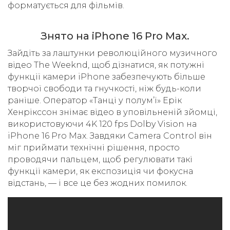
форматується для фільмів.
Знято на iPhone 16 Pro Max.
Зайдіть за лаштунки революційного музичного
відео The Weeknd, щоб дізнатися, як потужні
функції камери iPhone забезпечують більше
творчої свободи та гнучкості, ніж будь-коли
раніше. Оператор «Танці у полум’ї» Ерік
Хенрікссон знімає відео в уповільненій зйомці,
використовуючи 4K 120 fps Dolby Vision на
iPhone 16 Pro Max. Завдяки Camera Control він
міг приймати технічні рішення, просто
проводячи пальцем, щоб регулювати такі
функції камери, як експозиція чи фокусна
відстань, — і все це без жодних помилок.