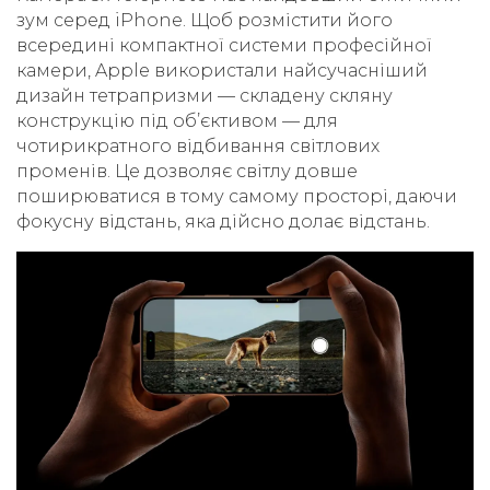
зум серед iPhone. Щоб розмістити його
всередині компактної системи професійної
камери, Apple використали найсучасніший
дизайн тетрапризми — складену скляну
конструкцію під об’єктивом — для
чотирикратного відбивання світлових
променів. Це дозволяє світлу довше
поширюватися в тому самому просторі, даючи
фокусну відстань, яка дійсно долає відстань.