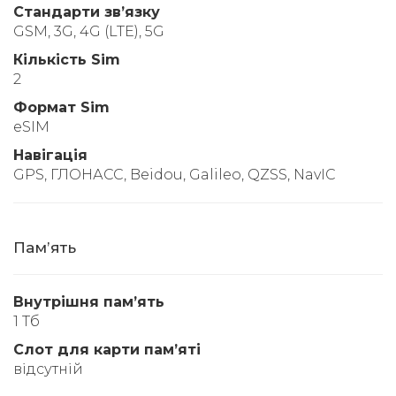
Стандарти звʼязку
GSM, 3G, 4G (LTE), 5G
Кількість Sim
2
Формат Sim
eSIM
Навігація
GPS, ГЛОНАСС, Beidou, Galileo, QZSS, NavIC
Памʼять
Внутрішня памʼять
1 Тб
Слот для карти памʼяті
відсутній