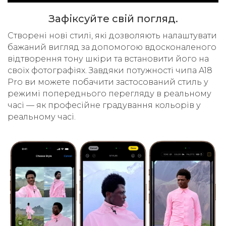
Зафіксуйте свій погляд.
Cтворені нові стилі, які дозволяють налаштувати
бажаний вигляд за допомогою вдосконаленого
відтворення тону шкіри та встановити його на
своїх фотографіях. Завдяки потужності чипа A18
Pro ви можете побачити застосований стиль у
режимі попереднього перегляду в реальному
часі — як професійне градування кольорів у
реальному часі.