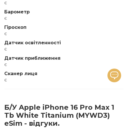
є
Барометр
є
Гіроскоп
є
Датчик освітленності
є
Датчик приближення
є
Сканер лиця
є
Б/У Apple iPhone 16 Pro Max 1
Tb White Titanium (MYWD3)
eSim - відгуки.