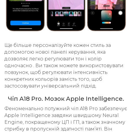
Ще більше персоналізуйте кожен стиль за
допомогою нової панелі керування, яка
дозволяє легко регулювати тон і колір
одночасно . Ви також можете використовувати
повзунок, щоб регулювати інтенсивність
конкретних кольорів замість того, щоб
застосовувати універсальний підхід.
Чіп A18 Pro. Мозок Apple Intelligence.
Феноменально потужний чіп A18 Pro забезпечує
Apple Intelligence завдяки швидшому Neural
Engine, покращеному ЦП і ГП, а також значному
стрибку в пропускній здатності пам’яті. Він