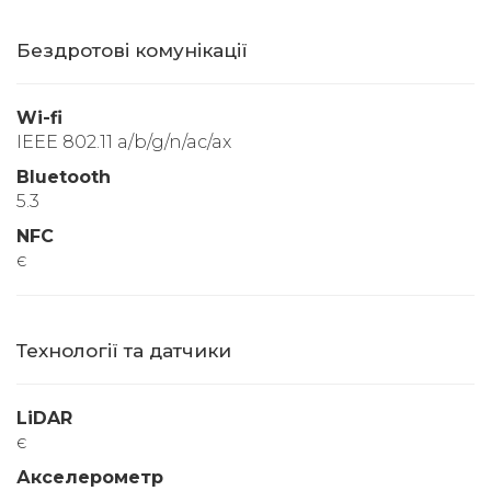
Бездротові комунікації
Wi-fi
IEEE 802.11 a/b/g/n/ac/ax
Bluetooth
5.3
NFC
є
Технології та датчики
LiDAR
є
Акселерометр