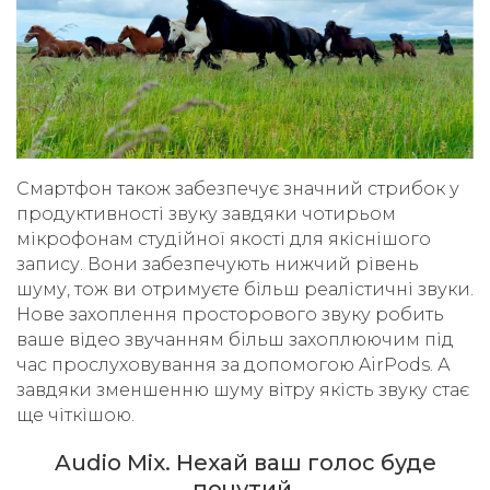
Смартфон також забезпечує значний стрибок у
продуктивності звуку завдяки чотирьом
мікрофонам студійної якості для якіснішого
запису. Вони забезпечують нижчий рівень
шуму, тож ви отримуєте більш реалістичні звуки.
Нове захоплення просторового звуку робить
ваше відео звучанням більш захоплюючим під
час прослуховування за допомогою AirPods. А
завдяки зменшенню шуму вітру якість звуку стає
ще чіткішою.
Audio Mix. Нехай ваш голос буде
почутий.