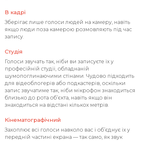
В кадрі
Зберігає лише голоси людей на камеру, навіть
якщо люди поза камерою розмовляють під час
запису.
Студія
Голоси звучать так, ніби ви записуєте їх у
професійній студії, обладнаній
шумопоглинаючими стінами. Чудово підходить
для відеоблогерів або подкастерів, оскільки
запис звучатиме так, ніби мікрофон знаходиться
близько до рота об’єкта, навіть якщо він
знаходиться на відстані кількох метрів.
Кінематографічний
Захоплює всі голоси навколо вас і об’єднує їх у
передній частині екрана — так само, як звук