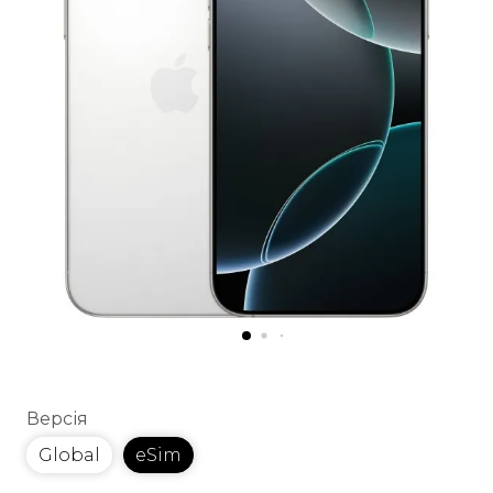
Версія
Global
eSim