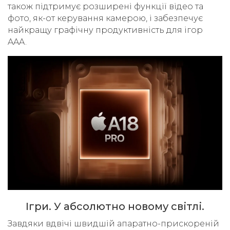
також підтримує розширені функції відео та
фото, як-от керування камерою, і забезпечує
найкращу графічну продуктивність для ігор
AAA.
Ігри. У абсолютно новому світлі.
Завдяки вдвічі швидшій апаратно-прискореній