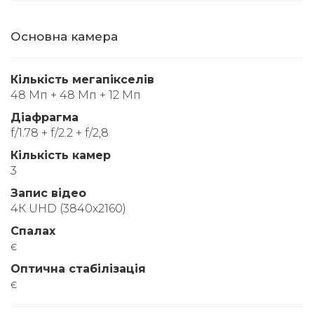
Основна камера
Кількість мегапікселів
48 Мп + 48 Мп + 12 Мп
Діафрагма
f/1.78 + f/2.2 + f/2,8
Кількість камер
3
Запис відео
4К UHD (3840x2160)
Спалах
є
Оптична стабілізація
є