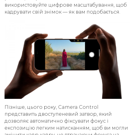
використовуйте цифрове масштабування, щоб
кадрувати свій знімок — як вам подобається.
Пізніше, цього року, Camera Control
представить двоступеневий затвор, який
дозволяє автоматично фіксувати фокус і
експозицію легким натисканням, щоб ви могли
змінити кадр кадру, не втрачаючи фокуса на