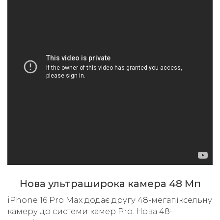
Нова ультраширока камера 48 Мп
iPhone 16 Pro Max додає другу 48-мегапіксельну
камеру до системи камер Pro. Нова 48-