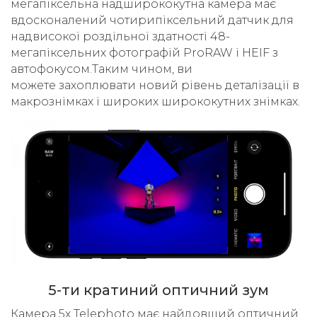
мегапіксельна надширококутна камера має
вдосконалений чотирипіксельний датчик для
надвисокої роздільної здатності 48-
мегапіксельних фотографій ProRAW і HEIF з
автофокусом.Таким чином, ви
можете захоплювати новий рівень деталізації в
макрознімках і широких ширококутних знімках.
5-ти кратиний оптичний зум
Камера 5x Telephoto має найдовший оптичний