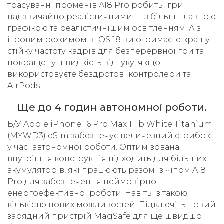
трасуванні променів A18 Pro робить ігри
надзвичайно реалістичними — з більш плавною
графікою та реалістичнішим освітленням. А з
ігровим режимом в iOS 18 ви отримаєте кращу
стійку частоту кадрів для безперервної гри та
покращену швидкість відгуку, якщо
використовуєте бездротові контролери та
AirPods.
Ще до 4 годин автономної роботи.
Б/У Apple iPhone 16 Pro Max 1 Tb White Titanium
(MYWD3) eSim забезпечує величезний стрибок
у часі автономної роботи. Оптимізована
внутрішня конструкція підходить для більших
акумуляторів, які працюють разом із чіпом A18
Pro для забезпечення неймовірно
енергоефективної роботи. Навіть із такою
кількістю нових можливостей. Підключіть новий
зарядний пристрій MagSafe для ще швидшої