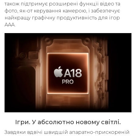
також підтримує розширені функції відео та
фото, як-от керування камерою, і забезпечує
найкращу графічну продуктивність для ігор
AAA.
Ігри. У абсолютно новому світлі.
Завдяки вдвічі швидшій апаратно-прискореній