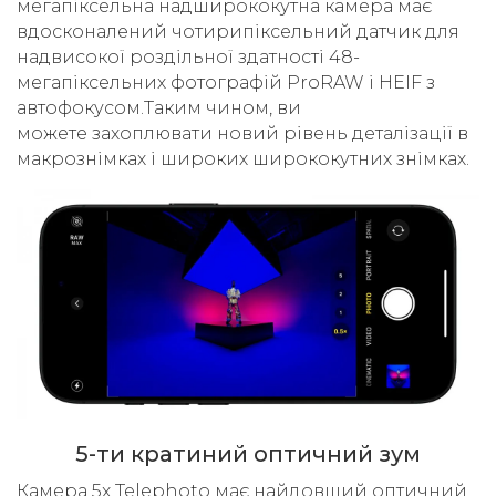
мегапіксельна надширококутна камера має
вдосконалений чотирипіксельний датчик для
надвисокої роздільної здатності 48-
мегапіксельних фотографій ProRAW і HEIF з
автофокусом.Таким чином, ви
можете захоплювати новий рівень деталізації в
макрознімках і широких ширококутних знімках.
5-ти кратиний оптичний зум
Камера 5x Telephoto має найдовший оптичний