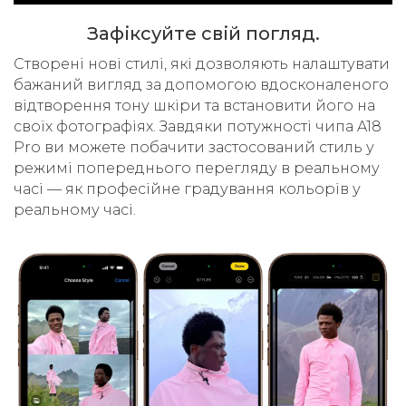
Зафіксуйте свій погляд.
Cтворені нові стилі, які дозволяють налаштувати
бажаний вигляд за допомогою вдосконаленого
відтворення тону шкіри та встановити його на
своїх фотографіях. Завдяки потужності чипа A18
Pro ви можете побачити застосований стиль у
режимі попереднього перегляду в реальному
часі — як професійне градування кольорів у
реальному часі.