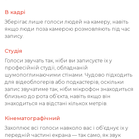
В кадрі
Зберігає лише голоси людей на камеру, навіть
якщо люди поза камерою розмовляють під час
запису.
Студія
Голоси звучать так, ніби ви записуєте їх у
професійній студії, обладнаній
шумопоглинаючими стінами. Чудово підходить
для відеоблогерів або подкастерів, оскільки
запис звучатиме так, ніби мікрофон знаходиться
близько до рота об’єкта, навіть якщо він
знаходиться на відстані кількох метрів.
Кінематографічний
Захоплює всі голоси навколо вас і об’єднує їх у
передній частині екрана — так само, як звук