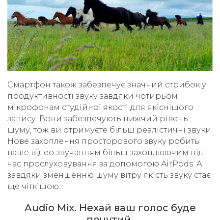
Смартфон також забезпечує значний стрибок у
продуктивності звуку завдяки чотирьом
мікрофонам студійної якості для якіснішого
запису. Вони забезпечують нижчий рівень
шуму, тож ви отримуєте більш реалістичні звуки.
Нове захоплення просторового звуку робить
ваше відео звучанням більш захоплюючим під
час прослуховування за допомогою AirPods. А
завдяки зменшенню шуму вітру якість звуку стає
ще чіткішою.
Audio Mix. Нехай ваш голос буде
почутий.