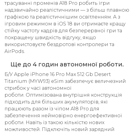
трасуванні променів A18 Pro робить ігри
надзвичайно реалістичними — з більш плавною
графікою та реалістичнішим освітленням. А з
ігровим режимом в iOS 18 ви отримаєте кращу
стійку частоту кадрів для безперервної гри та
покращену швидкість відгуку, якщо
використовуєте бездротові контролери та
AirPods.
Ще до 4 годин автономної роботи.
Б/У Apple iPhone 16 Pro Max 512 Gb Desert
Titanium (MYW93) eSim забезпечує величезний
стрибок у часі автономної
роботи. Оптимізована внутрішня конструкція
підходить для більших акумуляторів, які
працюють разом із чіпом A18 Pro для
забезпечення неймовірно енергоефективної
роботи. Навіть із такою кількістю нових
можливостей. Підключіть новий зарядний