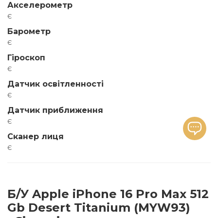
Акселерометр
є
Барометр
є
Гіроскоп
є
Датчик освітленності
є
Датчик приближення
є
Сканер лиця
є
Б/У Apple iPhone 16 Pro Max 512
Gb Desert Titanium (MYW93)