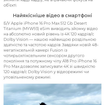
об’єкті.
Найякісніше відео в смартфоні
Б/У Apple iPhone 16 Pro Max 512 Gb Desert
Titanium (MYW93) eSim виводить зйомку відео
на абсолютно новий рівень із 4K 120 кадрів/с
Dolby Vision — нашою найвищою роздільною
здатністю та частотою кадрів. Завдяки новій 48-
мегапіксельній камері Fusion із
чотирьохпіксельним сенсором другого
покоління та потужному чіпу A18 Pro iPhone 16
Pro Max дозволяє записувати 4K зі швидкістю
120 кадрів/с Dolby Vision у відеорежимі чи
уповільненому режимі.