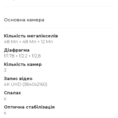
Основна камера
Кількість мегапікселів
48 Мп + 48 Мп + 12 Мп
Діафрагма
f/1.78 + f/2.2 + f/2,8
Кількість камер
3
Запис відео
4К UHD (3840x2160)
Спалах
є
Оптична стабілізація
є