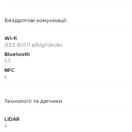
Бездротові комунікації
Wi-fi
IEEE 802.11 a/b/g/n/ac/ax
Bluetooth
5.3
NFC
є
Технології та датчики
LiDAR
є