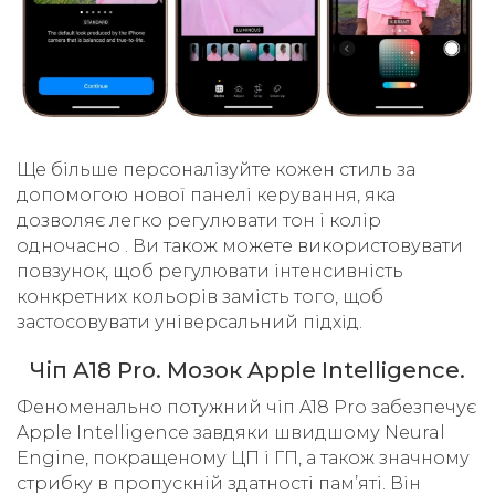
Ще більше персоналізуйте кожен стиль за
допомогою нової панелі керування, яка
дозволяє легко регулювати тон і колір
одночасно . Ви також можете використовувати
повзунок, щоб регулювати інтенсивність
конкретних кольорів замість того, щоб
застосовувати універсальний підхід.
Чіп A18 Pro. Мозок Apple Intelligence.
Феноменально потужний чіп A18 Pro забезпечує
Apple Intelligence завдяки швидшому Neural
Engine, покращеному ЦП і ГП, а також значному
стрибку в пропускній здатності пам’яті. Він