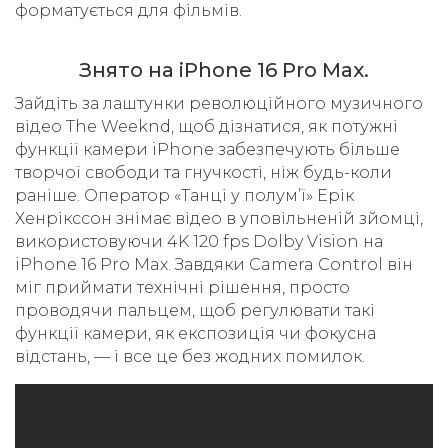
форматується для фільмів.
Знято на iPhone 16 Pro Max.
Зайдіть за лаштунки революційного музичного
відео The Weeknd, щоб дізнатися, як потужні
функції камери iPhone забезпечують більше
творчої свободи та гнучкості, ніж будь-коли
раніше. Оператор «Танці у полум’ї» Ерік
Хенрікссон знімає відео в уповільненій зйомці,
використовуючи 4K 120 fps Dolby Vision на
iPhone 16 Pro Max. Завдяки Camera Control він
міг приймати технічні рішення, просто
проводячи пальцем, щоб регулювати такі
функції камери, як експозиція чи фокусна
відстань, — і все це без жодних помилок.