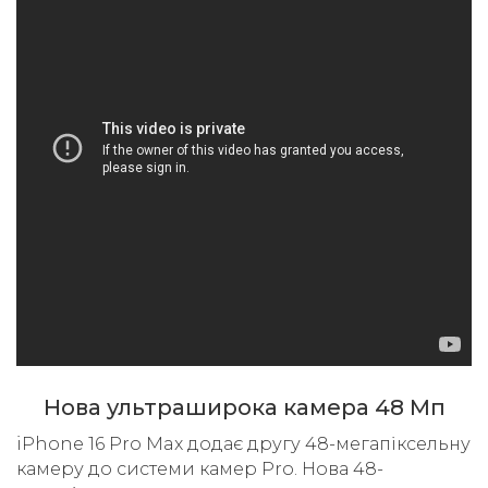
Нова ультраширока камера 48 Мп
iPhone 16 Pro Max додає другу 48-мегапіксельну
камеру до системи камер Pro. Нова 48-