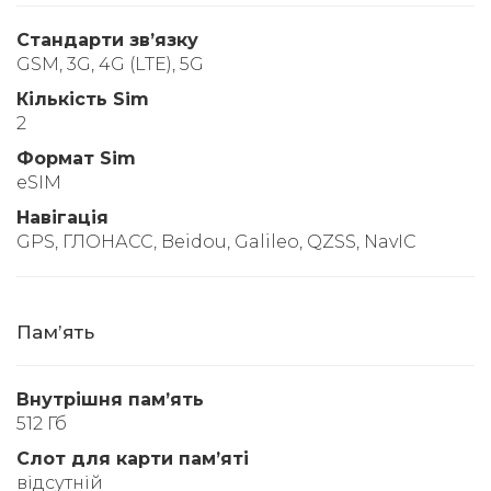
Стандарти звʼязку
GSM, 3G, 4G (LTE), 5G
Кількість Sim
2
Формат Sim
eSIM
Навігація
GPS, ГЛОНАСС, Beidou, Galileo, QZSS, NavIC
Памʼять
Внутрішня памʼять
512 Гб
Слот для карти памʼяті
відсутній