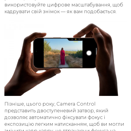
використовуйте цифрове масштабування, щоб
кадрувати свій знімок — як вам подобається.
Пізніше, цього року, Camera Control
представить двоступеневий затвор, який
дозволяє автоматично фіксувати фокус і
експозицію легким натисканням, щоб ви могли
змінити кадр кадру, не втрачаючи фокуса на