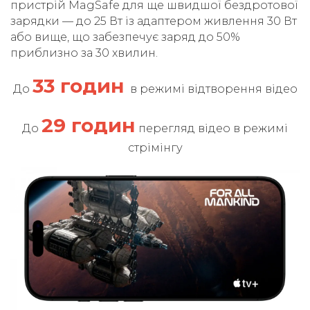
пристрій MagSafe для ще швидшої бездротової
зарядки — до 25 Вт із адаптером живлення 30 Вт
або вище, що забезпечує заряд до 50%
приблизно за 30 хвилин.
33 годин
До
в режимі відтворення відео
29 годин
До
перегляд відео в режимі
стрімінгу