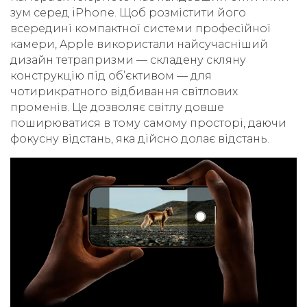
зум серед iPhone. Щоб розмістити його
всередині компактної системи професійної
камери, Apple використали найсучасніший
дизайн тетрапризми — складену скляну
конструкцію під об’єктивом — для
чотирикратного відбивання світлових
променів. Це дозволяє світлу довше
поширюватися в тому самому просторі, даючи
фокусну відстань, яка дійсно долає відстань.