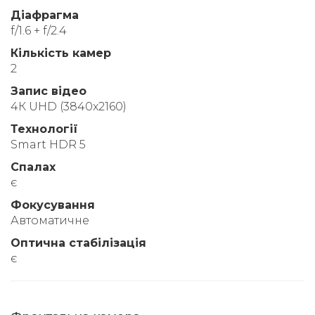
Діафрагма
f/1.6 + f/2.4
Кількість камер
2
Запис відео
4К UHD (3840x2160)
Технології
Smart HDR 5
Спалах
є
Фокусування
Автоматичне
Оптична стабілізація
є