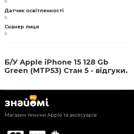
є
Датчик освітленності
є
Сканер лиця
є
Б/У Apple iPhone 15 128 Gb
Green (MTP53) Стан 5 - відгуки.
Магазин техніки Apple та аксесуарів