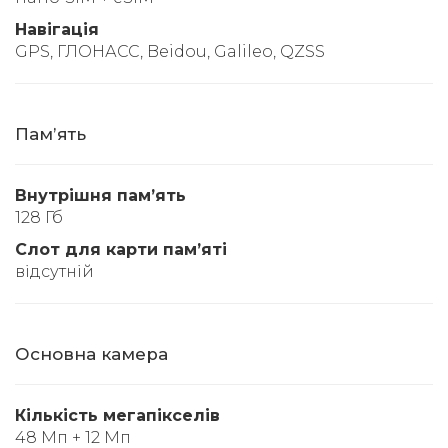
Навігація
GPS, ГЛОНАСС, Beidou, Galileo, QZSS
Памʼять
Внутрішня памʼять
128 Гб
Слот для карти памʼяті
відсутній
Основна камера
Кількість мегапікселів
48 Мп + 12 Мп