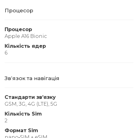
Процесор
Процесор
Apple A16 Bionic
Кількість ядер
6
Звʼязок та навігація
Стандарти звʼязку
GSM, 3G, 4G (LTE), 5G
Кількість Sim
2
Формат Sim
nano‑SIM + eSIM