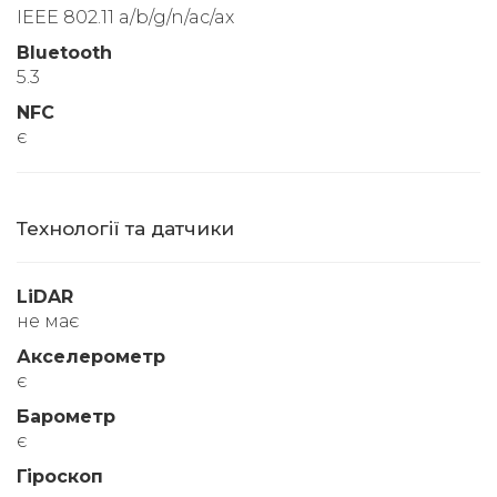
IEEE 802.11 a/b/g/n/ac/ax
Bluetooth
5.3
NFC
є
Технології та датчики
LiDAR
не має
Акселерометр
є
Барометр
є
Гіроскоп