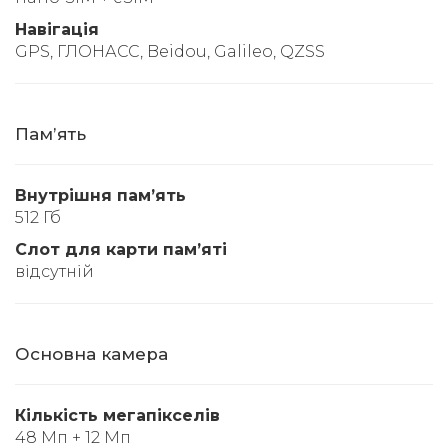
Навігація
GPS, ГЛОНАСС, Beidou, Galileo, QZSS
Памʼять
Внутрішня памʼять
512 Гб
Слот для карти памʼяті
відсутній
Основна камера
Кількість мегапікселів
48 Мп + 12 Мп