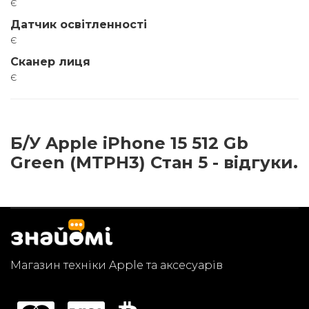
є
Датчик освітленності
є
Сканер лиця
є
Б/У Apple iPhone 15 512 Gb
Green (MTPH3) Стан 5 - відгуки.
Магазин техніки Apple та аксесуарів