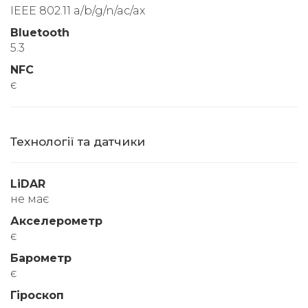
IEEE 802.11 a/b/g/n/ac/ax
Bluetooth
5.3
NFC
є
Технології та датчики
LiDAR
не має
Акселерометр
є
Барометр
є
Гіроскоп