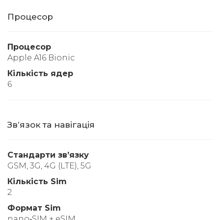
Процесор
Процесор
Apple A16 Bionic
Кількість ядер
6
Звʼязок та навігація
Стандарти звʼязку
GSM, 3G, 4G (LTE), 5G
Кількість Sim
2
Формат Sim
nano‑SIM + eSIM