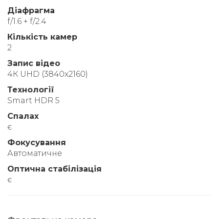
Діафрагма
f/1.6 + f/2.4
Кількість камер
2
Запис відео
4К UHD (3840x2160)
Технології
Smart HDR 5
Спалах
є
Фокусування
Автоматичне
Оптична стабілізація
є